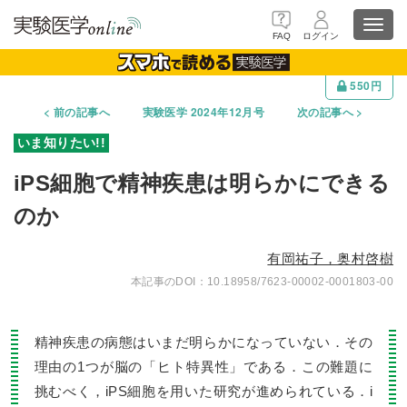
Toggl
FAQ
ログイン
navig
550円
前の記事へ
実験医学 2024年12月号
次の記事へ
iPS細胞で精神疾患は明らかにできる
のか
有岡祐子，奥村啓樹
10.18958/7623-00002-0001803-00
精神疾患の病態はいまだ明らかになっていない．その
理由の1つが脳の「ヒト特異性」である．この難題に
挑むべく，iPS細胞を用いた研究が進められている．i