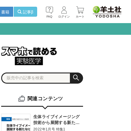
書籍
記事β
FAQ
ログイン
カート
関連コンテンツ
生体ライブイメージング
技術から展開する新たな
ヒト免疫学
2022年1月号 特集1