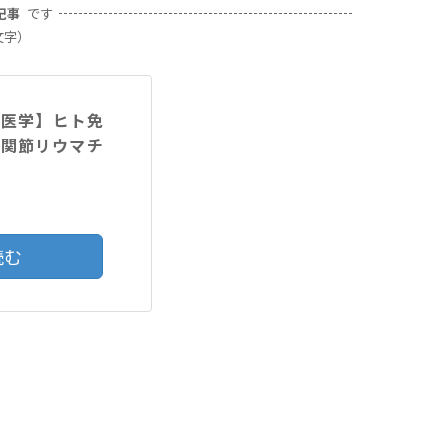
記事
です
文字）
験医学】ヒト免
の関節リウマチ
読む