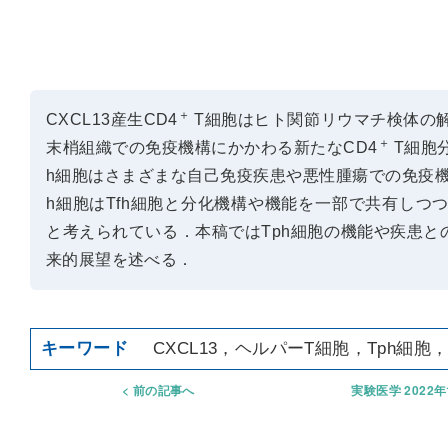
＋
CXCL13産生CD4
T細胞はヒト関節リウマチ検体の
＋
末梢組織での免疫機構にかかわる新たなCD4
T細胞
h細胞はさまざまな自己免疫疾患や悪性腫瘍での免疫機
h細胞はTfh細胞と分化機構や機能を一部で共有しつ
と考えられている．本稿ではTph細胞の機能や疾患と
来的展望を述べる．
CXCL13，ヘルパーT細胞，Tph細
前の記事へ
実験医学 2022