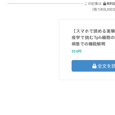
この記事は
有料
（残り約8,900
【スマホで読める実
疫学で挑むTph細胞
病態での機能解明
550円
全文を