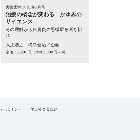
実験医学 2021年2月号
治療の概念が変わる かゆみの
サイエンス
その理解から皮膚炎の悪循環を断ち切
れ
入江浩之，椛島健治／企画
定価：
2,200
円（本体2,000円＋税）
シーポリシー
羊土社会員規約