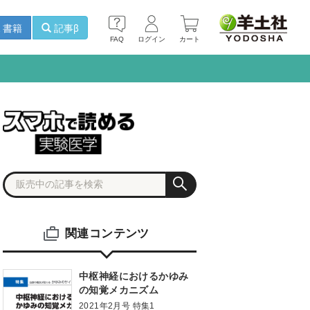
書籍
記事β
FAQ
ログイン
カート
関連コンテンツ
中枢神経におけるかゆみ
の知覚メカニズム
2021年2月号 特集1