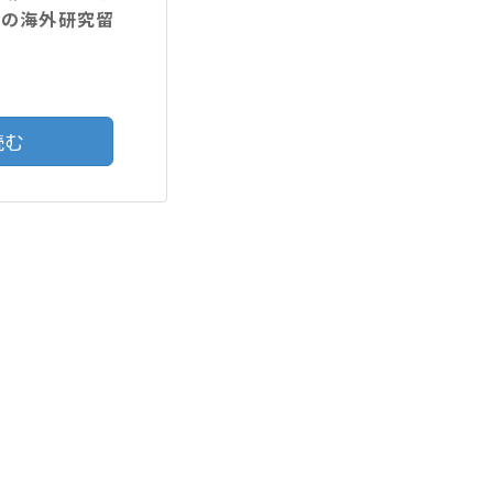
での海外研究留
読む