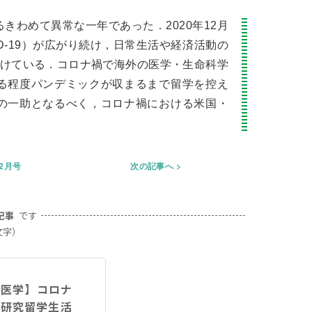
きわめて異常な一年であった．2020年12月
D-19）が広がり続け，日常生活や経済活動の
けている．コロナ禍で海外の医学・生命科学
る程度パンデミックが収まるまで留学を控え
の一助となるべく，コロナ禍における米国・
年2月号
次の記事へ
記事
です
文字）
験医学】コロナ
ア研究留学生活