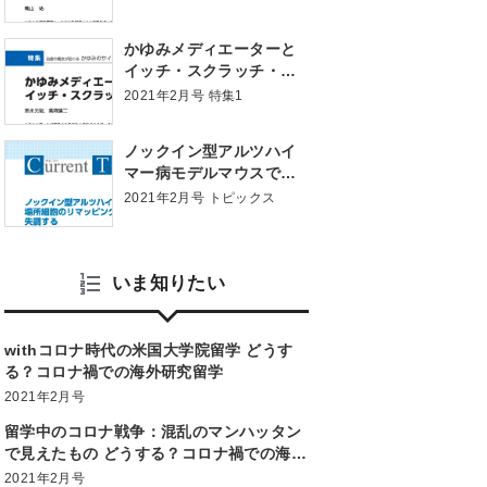
かゆみメディエーターと
イッチ・スクラッチ・サ
イクル
2021年2月号 特集1
ノックイン型アルツハイ
マー病モデルマウスで
は，場所細胞のリマッピ
2021年2月号 トピックス
ング機能とグリッド細胞
が失調する
いま知りたい
withコロナ時代の米国大学院留学 どうす
る？コロナ禍での海外研究留学
2021年2月号
留学中のコロナ戦争：混乱のマンハッタン
で見えたもの どうする？コロナ禍での海外
研究留学
2021年2月号