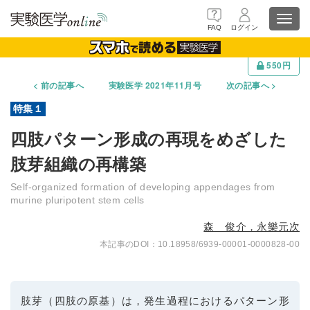
Toggl
FAQ
ログイン
navig
550円
前の記事へ
実験医学 2021年11月号
次の記事へ
四肢パターン形成の再現をめざした
肢芽組織の再構築
Self-organized formation of developing appendages from
murine pluripotent stem cells
森 俊介，永樂元次
10.18958/6939-00001-0000828-00
肢芽（四肢の原基）は，発生過程におけるパターン形