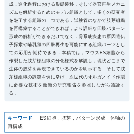
成，進化過程における形態遷移，そして器官再生メカニ
ズムを解析するためのモデル組織として，多くの研究者
を魅了する組織の一つである．試験管のなかで肢芽組織
を再構築することができれば，より詳細な四肢パターン
形成の解析ができるだけでなく，骨系統疾患の原因遺伝
子探索や哺乳類の四肢再生を可能にする組織パーツとし
ての応用が期待できる．本稿では，マウスES細胞から
作製した肢芽様組織の分化様式を解説し，現状どこまで
生体の肢芽を再現できているのかを明示する．そして肢
芽様組織の課題を例に挙げ，次世代のオルガノイド作製
に必要な技術を最新の研究報告を参照しながら議論す
る．
ES細胞，肢芽，パターン形成，体軸の
再構成