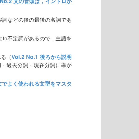
.1 No.2 文の冒頭は，イントロか
容詞などの後の最後の名詞であ
はto不定詞があるので，主語を
れる（
Vol.2 No.1 後ろから説明
詞・過去分詞・現在分詞に導か
論文でよく使われる文型をマスタ