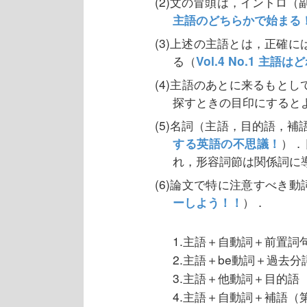
(2)文の冒頭は，イントロ
主語のどちらかで始まる
(3)上述の主語とは，正確
る（
Vol.4 No.1 主語は
(4)主語のあとに来るもと
探すときの目印にすると
(5)名詞（主語，目的語，
する英語の不思議！
）．
れ，形容詞節は関係詞に
(6)論文で特に注意すべき
ーしよう！！
）．
1.主語＋自動詞＋前置詞
2.主語＋be動詞＋過去
3.主語＋他動詞＋目的語
4.主語＋自動詞＋補語（