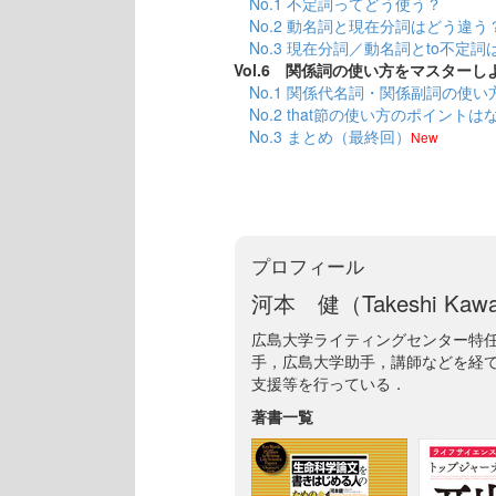
No.1 不定詞ってどう使う？
No.2 動名詞と現在分詞はどう違う
No.3 現在分詞／動名詞とto不定
Vol.6 関係詞の使い方をマスターし
No.1 関係代名詞・関係副詞の使
No.2 that節の使い方のポイントは
No.3 まとめ（最終回）
New
プロフィール
河本 健（Takeshi Kaw
広島大学ライティングセンター特
手，広島大学助手，講師などを経
支援等を行っている．
著書一覧