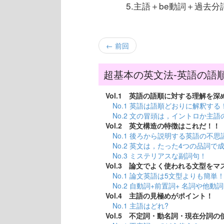
5.主語＋be動詞＋過去
← 前回
超基本の英文法-英語の語
Vol.1 英語の語順に対する理解を深
No.1 英語は語順どおりに解釈する
No.2 文の冒頭は，イントロか主
Vol.2 英文構造の特徴はこれだ！！
No.1 後ろから説明する英語の不思
No.2 英文は，たった4つの品詞で
No.3 ミステリアスな副詞句！
Vol.3 論文でよく使われる文型を
No.1 論文英語は5文型よりも簡単
No.2 自動詞+前置詞+ 名詞や他
Vol.4 主語の見極めがポイント！
No.1 主語はどれ?
Vol.5 不定詞・動名詞・現在分詞