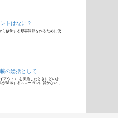
ポイントはなに？
から修飾する形容詞節を作るために使
連載の総括として
イアウト） を実施したときにどのよ
法が呈示するスローガンに背かないこ