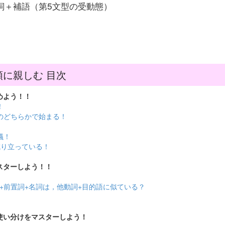
分詞＋補語（第5文型の受動態）
順に親しむ 目次
めよう！！
！
語のどちらかで始まる！
議！
成り立っている！
マスターしよう！！
！
動詞+前置詞+名詞は，他動詞+目的語に似ている？
の使い分けをマスターしよう！