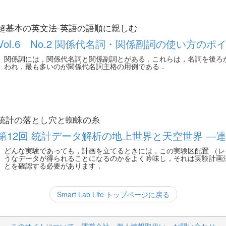
超基本の英文法-英語の語順に親しむ
Vol.6 No.2 関係代名詞・関係副詞の使い方の
関係詞には，関係代名詞と関係副詞とがある．これらは，名詞を後ろ
われ，最も多いのが関係代名詞主格の用例である．
統計の落とし穴と蜘蛛の糸
第12回 統計データ解析の地上世界と天空世界 ―
どんな実験であっても，計画を立てるときには，この実験区配置 （レ
うなデータが得られることになるのかをよく吟味し，それは実験計画
とを確認する必要があります．
Smart Lab Life トップページに戻る