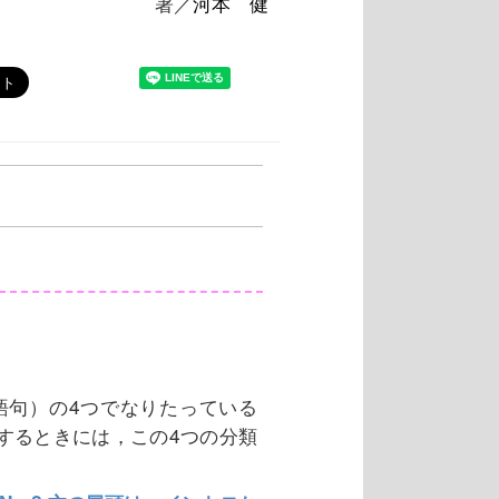
著／
河本 健
語句）の4つでなりたっている
するときには，この4つの分類