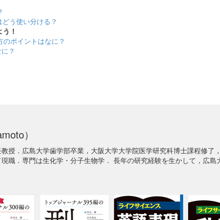
？
詞はどう使い分ける？
よう！
い方のポイントはなに？
なに？
amoto）
任教授．広島大学歯学部卒業，大阪大学大学院医学研究科博士課程修了
て現職．専門は生化学・分子生物学． 長年の研究経験を生かして，広島