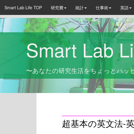
Smart Lab Life TOP
研究費
統計
仕事術
英語
Smart Lab Li
〜あなたの研究生活をちょっとハッ
超基本の英文法-