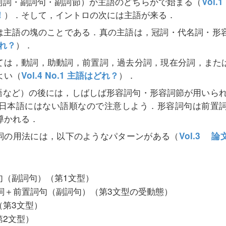
（副詞・副詞句・副詞節）か主語のどちらかで始まる（
Vol
！
）．そして，イントロの次には主語が来る．
には主語の塊のことである．真の主語は，冠詞・代名詞・形
どれ？
）．
しては，動詞，助動詞，前置詞，過去分詞，現在分詞，また
よい（
Vol.4 No.1 主語はどれ？
）．
補語など）の後には，しばしば形容詞句・形容詞節が用いら
日本語にはない語順なので注意しよう．形容詞句は前置
導かれる．
動詞の用法には，以下のようなパターンがある（
Vol.3 
句（副詞句）（第1文型）
分詞＋前置詞句（副詞句）（第3文型の受動態）
（第3文型）
第2文型）