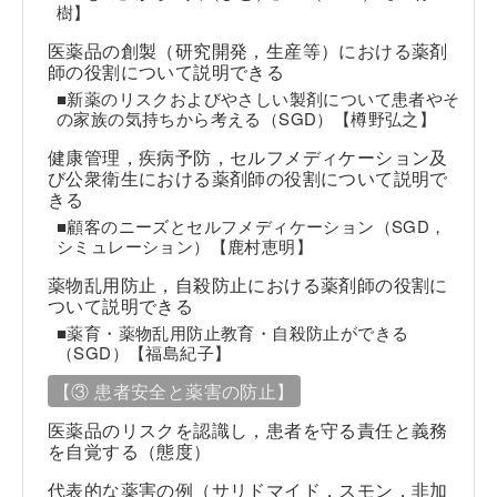
樹】
医薬品の創製（研究開発，生産等）における薬剤
師の役割について説明できる
■新薬のリスクおよびやさしい製剤について患者やそ
の家族の気持ちから考える（SGD）【樽野弘之】
健康管理，疾病予防，セルフメディケーション及
び公衆衛生における薬剤師の役割について説明で
きる
■顧客のニーズとセルフメディケーション（SGD，
シミュレーション）【鹿村恵明】
薬物乱用防止，自殺防止における薬剤師の役割に
ついて説明できる
■薬育・薬物乱用防止教育・自殺防止ができる
（SGD）【福島紀子】
【③ 患者安全と薬害の防止】
医薬品のリスクを認識し，患者を守る責任と義務
を自覚する（態度）
代表的な薬害の例（サリドマイド，スモン，非加