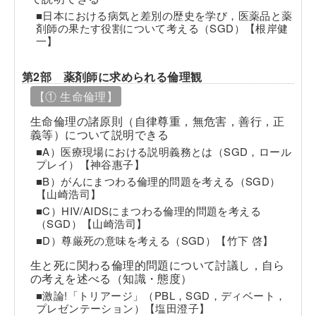
■日本における病気と差別の歴史を学び，医薬品と薬
剤師の果たす役割について考える（SGD）【根岸健
一】
第2部 薬剤師に求められる倫理観
【① 生命倫理】
生命倫理の諸原則（自律尊重，無危害，善行，正
義等）について説明できる
■A）医療現場における説明義務とは（SGD，ロール
プレイ）【神谷惠子】
■B）がんにまつわる倫理的問題を考える（SGD）
【山崎浩司】
■C）HIV/AIDSにまつわる倫理的問題を考える
（SGD）【山崎浩司】
■D）尊厳死の意味を考える（SGD）【竹下 啓】
生と死に関わる倫理的問題について討議し，自ら
の考えを述べる（知識・態度）
■激論!「トリアージ」（PBL，SGD，ディベート，
プレゼンテーション）【塩田澄子】