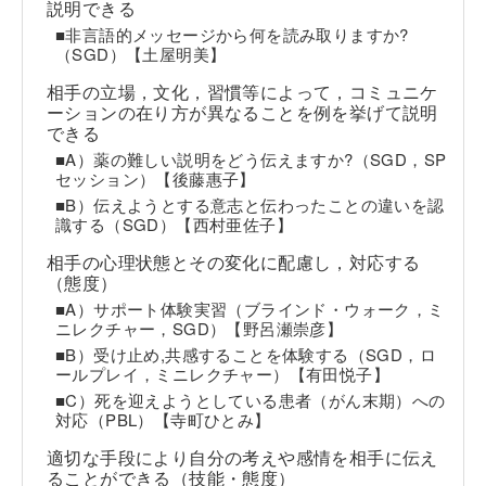
説明できる
■非言語的メッセージから何を読み取りますか?
（SGD）【土屋明美】
相手の立場，文化，習慣等によって，コミュニケ
ーションの在り方が異なることを例を挙げて説明
できる
■A）薬の難しい説明をどう伝えますか?（SGD，SP
セッション）【後藤惠子】
■B）伝えようとする意志と伝わったことの違いを認
識する（SGD）【西村亜佐子】
相手の心理状態とその変化に配慮し，対応する
（態度）
■A）サポート体験実習（ブラインド・ウォーク，ミ
ニレクチャー，SGD）【野呂瀬崇彦】
■B）受け止め,共感することを体験する（SGD，ロ
ールプレイ，ミニレクチャー）【有田悦子】
■C）死を迎えようとしている患者（がん末期）への
対応（PBL）【寺町ひとみ】
適切な手段により自分の考えや感情を相手に伝え
ることができる（技能・態度）