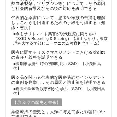
熱血液製剤，ソリブジン等）について，その原因
と社会的背景及びその後の対応を説明できる
代表的な薬害について，患者や家族の苦痛を理解
し，これらを回避するための手段を討議する（知
識・態度）
■今もサリドマイド薬害が現代医療に問うもの
（SGD & Reporting & Sharing）【増山ゆかり，東京
理科大学薬学部ヒューマニズム教育担当チーム】
医療に関するリスクマネジメントにおける薬剤師
の責任と義務を説明できる
■調剤事故発生時の初期対応（SGD）【小茂田昌
代】
医薬品が関わる代表的な医療過誤やインシデント
の事例を列挙し，その原因と防止策を説明できる
■過去の医療過誤事例から学ぶ（SGD）【小茂田昌
代】
【④ 薬学の歴史と未来】
薬物療法の歴史と，人類に与えてきた影響につい
て説明できる