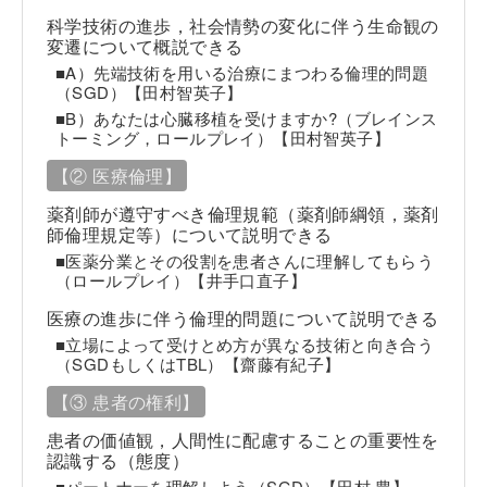
科学技術の進歩，社会情勢の変化に伴う生命観の
変遷について概説できる
■A）先端技術を用いる治療にまつわる倫理的問題
（SGD）【田村智英子】
■B）あなたは心臓移植を受けますか?（ブレインス
トーミング，ロールプレイ）【田村智英子】
【② 医療倫理】
薬剤師が遵守すべき倫理規範（薬剤師綱領，薬剤
師倫理規定等）について説明できる
■医薬分業とその役割を患者さんに理解してもらう
（ロールプレイ）【井手口直子】
医療の進歩に伴う倫理的問題について説明できる
■立場によって受けとめ方が異なる技術と向き合う
（SGDもしくはTBL）【齋藤有紀子】
【③ 患者の権利】
患者の価値観，人間性に配慮することの重要性を
認識する（態度）
■パートナーを理解しよう（SGD）【田村 豊】