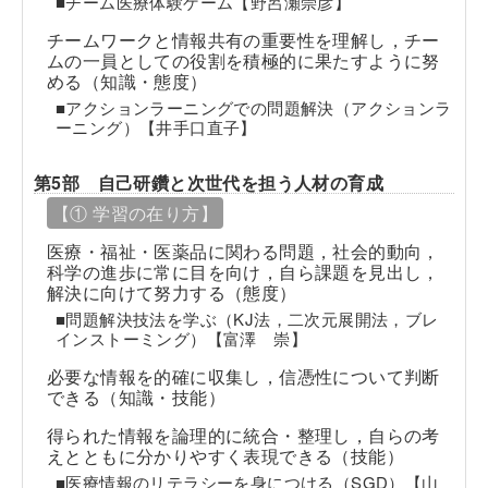
■チーム医療体験ゲーム【野呂瀬崇彦】
チームワークと情報共有の重要性を理解し，チー
ムの一員としての役割を積極的に果たすように努
める（知識・態度）
■アクションラーニングでの問題解決（アクションラ
ーニング）【井手口直子】
第5部 自己研鑽と次世代を担う人材の育成
【① 学習の在り方】
医療・福祉・医薬品に関わる問題，社会的動向，
科学の進歩に常に目を向け，自ら課題を見出し，
解決に向けて努力する（態度）
■問題解決技法を学ぶ（KJ法，二次元展開法，ブレ
インストーミング）【富澤 崇】
必要な情報を的確に収集し，信憑性について判断
できる（知識・技能）
得られた情報を論理的に統合・整理し，自らの考
えとともに分かりやすく表現できる（技能）
■医療情報のリテラシーを身につける（SGD）【山