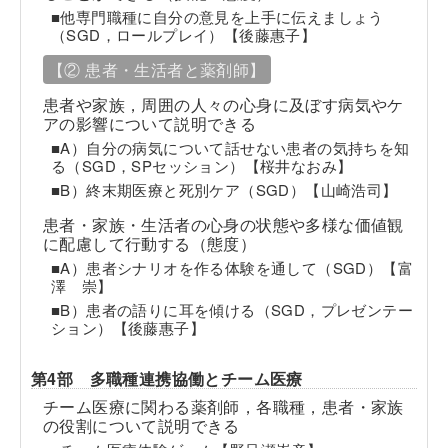
■他専門職種に自分の意見を上手に伝えましょう
（SGD，ロールプレイ）【後藤惠子】
【② 患者・生活者と薬剤師】
患者や家族，周囲の人々の心身に及ぼす病気やケ
アの影響について説明できる
■A）自分の病気について話せない患者の気持ちを知
る（SGD，SPセッション）【桜井なおみ】
■B）終末期医療と死別ケア（SGD）【山崎浩司】
患者・家族・生活者の心身の状態や多様な価値観
に配慮して行動する（態度）
■A）患者シナリオを作る体験を通して（SGD）【富
澤 崇】
■B）患者の語りに耳を傾ける（SGD，プレゼンテー
ション）【後藤惠子】
第4部 多職種連携協働とチーム医療
チーム医療に関わる薬剤師，各職種，患者・家族
の役割について説明できる