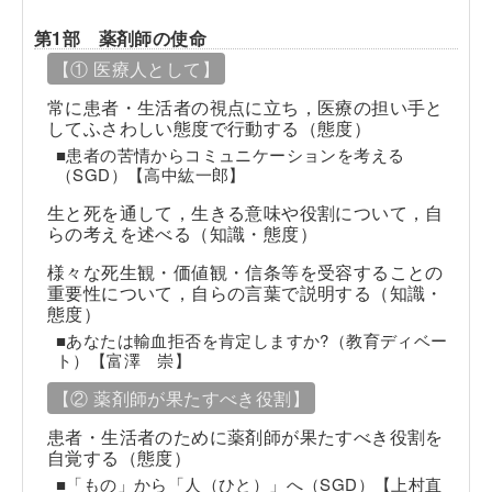
第1部 薬剤師の使命
【① 医療人として】
常に患者・生活者の視点に立ち，医療の担い手と
してふさわしい態度で行動する（態度）
■患者の苦情からコミュニケーションを考える
（SGD）【高中紘一郎】
生と死を通して，生きる意味や役割について，自
らの考えを述べる（知識・態度）
様々な死生観・価値観・信条等を受容することの
重要性について，自らの言葉で説明する（知識・
態度）
■あなたは輸血拒否を肯定しますか?（教育ディベー
ト）【富澤 崇】
【② 薬剤師が果たすべき役割】
患者・生活者のために薬剤師が果たすべき役割を
自覚する（態度）
■「もの」から「人（ひと）」へ（SGD）【上村直