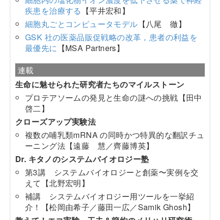
疾患を治療する
【平井宏和】
細胞丸ごとコンピュータモデル
【八尾 徹】
GSK 社の医薬品販促戦略の改革，患者の利益を
最優先に
【MSA Partners】
連載
生命に魅せられた研究者たちのマイルストーン
プロテアソームの発見と生命の謎への挑戦【田中
啓二】
クローズアップ実験法
複数の哺乳類mRNA の同時かつ特異的な翻訳チュ
ーニング法【遠藤 慧／齊藤博英】
Dr. キタノのシステムバイオロジー塾
第3講 システムバイオロジーと創薬〜実例を交
えて【北野宏明】
補講 システムバイオロジー用ツールを一挙紹
介！【松岡由希子／藤田一広／Samik Ghosh】