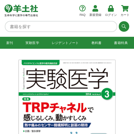
FAQ
新規登録
ログイン
カート
新刊
実験医学
レジデント
ノート
教科書
書籍特典