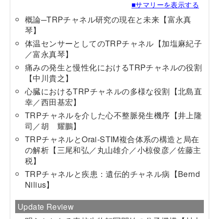
■サマリーを表示する
概論─TRPチャネル研究の現在と未来【富永真
琴】
体温センサーとしてのTRPチャネル【加塩麻紀子
／富永真琴】
痛みの発生と慢性化におけるTRPチャネルの役割
【中川貴之】
心臓におけるTRPチャネルの多様な役割【北島直
幸／西田基宏】
TRPチャネルを介した心不整脈発生機序【井上隆
司／胡 耀鵬】
TRPチャネルとOrai-STIM複合体系の構造と局在
の解析【三尾和弘／丸山雄介／小椋俊彦／佐藤主
税】
TRPチャネルと疾患：遺伝的チャネル病【Bernd
Nilius】
Update Review