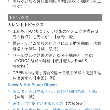
明らかとなる真核生物転写開始の分子機構【村上
健次】
トピックス
カレントトピックス
１細胞Hi-C 法により，従来のゲノム立体構造研
究の盲点にも光明が！【永野 隆】
構造・ゲノム情報の組合せによる酵素機能・代謝
経路の予測法【酒井綾乃】
ワールブルグ効果の新たな分子機序としての
mTORC2 経路の解析【増井憲太／Paul S.
Mischel】
CPEB1の枯渇は脆弱X精神遅滞症候群の病態生理
を改善する【宇田川 剛】
News & Hot Paper Digest
影武者から月光仮面へ：線維芽細胞の新しい顔
【妹尾 誠】
細胞が“力”を測定するしくみ
【岩楯好昭】
細胞内の塩化物イオン濃度を低下させる薬で神経