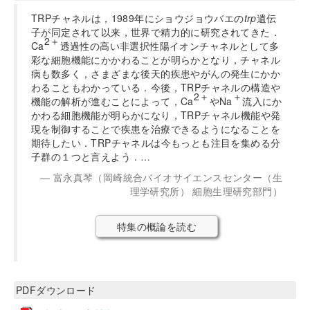
TRPチャネルは，1989年にショウジョウバエの
trp
遺伝
子が同定されて以来，世界で精力的に研究されてきた．
2＋
Ca
透過性の高い非選択性陽イオンチャネルとして多
彩な細胞機能にかかわることが明らかとなり，チャネル
病も数多く，さまざまな後天的疾患やがんの発生にかか
わることもわかっている．今後，TRPチャネルの構造や
2＋
＋
機能の解析が進むことによって，Ca
やNa
流入にか
かわる細胞機能が明らかになり，TRPチャネル機能や発
現を制御することで疾患を治療できるようになることを
期待したい．TRPチャネルは今もっとも注目を集める分
子群の１つと言えよう．…
富永真琴（岡崎統合バイオサイエンスセンター（生
理学研究所） 細胞生理研究部門）
特集の概論を読む
PDFダウンロード