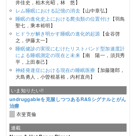
井佳史，柏木光昭，林 悠】
レム睡眠における記憶の消去
【山中章弘】
睡眠の進化史上における爬虫類の位置付け
【羽鳥
聖七，乘本裕明】
ヒドラが解き明かす睡眠の進化的起源
【金谷啓
之，伊藤太一】
睡眠健診の実現にむけたリストバンド型加速度計
による睡眠測定の現在と未来
【南 陽一，須貝秀
平，上田泰己】
神経発達症における現在の睡眠医療
【加藤隆郎，
大島勇人，小曽根基裕，内村直尚】
いま知りたい!!
undruggableを克服しつつあるRASシグナルとがん
治療
衣斐寛倫
連載