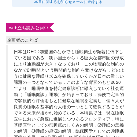
本書に関するお知らせメールに登録する
web立ち読み公開中
企画者のことば
日本はOECD加盟国のなかでも睡眠衛生が顕著に低下し
ている国である．狭い国土からくる巨大な都市圏の形成
により通勤圏が大きくなっており，この物理的な制約の
なかで24時間という時間的な制約を受けながら，どのよ
うに健康な睡眠リズムを確保していくかが日本の難しい
課題の一つとなっている．このような背景のもと2020
年より，睡眠検査を特定健康診断に導入していく社会運
動（「睡眠健診」運動）が始まっており，簡便で定量的
で客観的な評価をもとに健康な睡眠を定義し，個々人が
良質の睡眠を基本的な人権の一つとして確保することが
できる未来が描かれ始めている．本特集では，現在睡眠
医学において急速に進展しつつあるフロンティア，特に
基礎医学としての①睡眠のしくみの解明，②睡眠の意義
の解明，③睡眠の起源の解明，臨床医学としての④睡眠
医療の進展，の4分野に関して新進気鋭の研究者らから