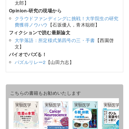
太郎】
Opinion-研究の現場から
クラウドファンディングに挑戦！大学院生の研究
費獲得ノウハウ
【石坂優人，青木聡樹】
フィクションで読む最新論文
大学落語：所定様式第四号の三・手書
【西園啓
文】
バイオでパズる！
パズルリレー2
【山田力志】
こちらの書籍もお勧めいたします