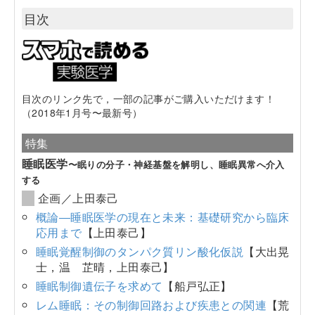
目次
目次のリンク先で，一部の記事がご購入いただけます！
（2018年1月号〜最新号）
特集
睡眠医学
〜眠りの分子・神経基盤を解明し、睡眠異常へ介入
する
企画／上田泰己
概論―睡眠医学の現在と未来：基礎研究から臨床
応用まで
【上田泰己】
睡眠覚醒制御のタンパク質リン酸化仮説
【大出晃
士，温 芷晴，上田泰己】
睡眠制御遺伝子を求めて
【船戸弘正】
レム睡眠：その制御回路および疾患との関連
【荒