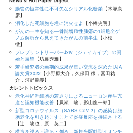
News & Hot Paper Digest
腸管の恒常性に不可欠なシリアル化糖鎖
【木塚康
彦】
消化した死細胞を糧に消火せよ
【小幡史明】
がんの一生を知る―骨髄増殖性腫瘍の1細胞全ゲ
ノム解析から見えてきたがんの前半生
【小松
徹】
プレプリントサーバーJxiv（ジェイカイブ）の開
始と展望
【坊農秀雅】
若手研究者の画期的成果が集い交流を深めたUJA
論文賞2022
【小野原大介，久保田 穣，冨田祐
介，河野龍義】
カレントトピックス
老化神経幹細胞の若返りによるニューロン産生亢
進と認知機能改善
【貝瀬 峻，影山龍一郎】
新型コロナウイルス（SARS-CoV-2）の感染は細
胞老化を引き起こすことで炎症反応を持続させる
【辻 竣也，原 英二】
構造を視る・識る・創る―新規光駆動型イオンチ