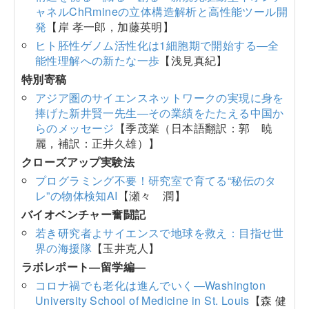
ャネルChRmineの立体構造解析と高性能ツール開
発
【岸 孝一郎，加藤英明】
ヒト胚性ゲノム活性化は1細胞期で開始する―全
能性理解への新たな一歩
【浅見真紀】
特別寄稿
アジア圏のサイエンスネットワークの実現に身を
捧げた新井賢一先生―その業績をたたえる中国か
らのメッセージ
【季茂業（日本語翻訳：郭 暁
麗，補訳：正井久雄）】
クローズアップ実験法
プログラミング不要！研究室で育てる“秘伝のタ
レ”の物体検知AI
【瀬々 潤】
バイオベンチャー奮闘記
若き研究者よサイエンスで地球を救え：目指せ世
界の海援隊
【玉井克人】
ラボレポート―留学編―
コロナ禍でも老化は進んでいく―Washington
University School of Medicine in St. Louis
【森 健