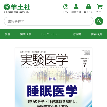
FAQ
新規登録
ログイン
カート
新刊
実験医学
レジデント
ノート
教科書
書籍特典