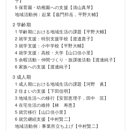
子】
5 保育園・幼稚園への支援【清山真琴】
地域活動例：起業【嘉門邦岳，平野大輔】
2 学齢期
1 学齢期における地域生活の課題【平野大輔】
2 就学支援：特別支援学校【渡邉貴子】
3 就学支援：小中学校【平野大輔】
4 就学支援：高校・大学【山口佳小里】
5 余暇活動・仲間づくり・放課後活動【渡邊純子】
6 家族への支援【渡邊純子】
3 成人期
1 成人期における地域生活の課題【河野 眞】
2 住まいの支援【下田信明】
3 地域生活への移行【安部恵理子，田中 匡】
4 在宅生活の維持【林 寿恵】
5 就労移行【山口佳小里】
6 就労継続支援【中村賢二】
地域活動例：事業所立ち上げ【中村賢二】