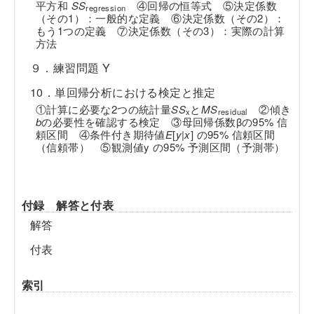
平方和
SS
④回帰の恒等式 ⑤決定係数
regression
（その1）：一般的な定義 ⑥決定係数（その2）：
もう1つの定義 ⑦決定係数（その3）：実際の計算
方法
９．練習問題 Y
10．単回帰分析における検定と推定
①計算に必要な2つの統計量
SS
と
MS
②傾き
x
residual
b
の必要性を確認する検定 ③母回帰係数βの95% 信
頼区間 ④条件付き期待値
E
[
y
|
x
] の95% 信頼区間
（信頼帯） ⑤観測値y の95% 予測区間（予測帯）
付録 解答と付表
解答
付表
索引