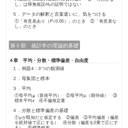
し」は帰無仮説
H
の証明ではない
0
５．データの解釈と言葉遣いに、気をつける
①「有意差あり（
P
<0.05）」のとき ②「有意差な
し」のとき
第Ⅱ部 統計学の理論的基礎
４章 平均・分散・標準偏差・自由度
１．例題4：3つの観測値
２．母集団と標本
３．平均
①母平均μ（算術平均） ②母平均μ（期待値） ③
標本平均
x
④不偏推定量
４．分散と標準偏差の基礎
①μが既知だと仮定する ②偏差 ③平均偏差（偏差
を絶対値で正にする） ④分散（偏差を2乗で正にす
る） ⑤標準偏差