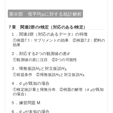
第Ⅲ部 母平均μに対する統計解析
７章 関連2群の
t
検定（対応のある
t
検定）
１．関連2群（対応のあるデータ）の特徴
①例題7.1：サプリメントの効果 ②例題7.2：肥料の
効果
２．対応する2つの観測値の差
d
①観測値の差に注目 ②2つの可能性
３．帰無仮説
H
と対立仮説
H
0
A
①前提条件 ②帰無仮説
H
と対立仮説
H
0
A
４．σ
が既知の場合
d
①検定統計量と帰無分布 ②例題の解答（σ
が既知
d
の場合）
５．練習問題 M
６．σ
が未知の場合
d