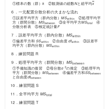
①標本の数（群）
k
②観測値の総数
N
と総平均
x
６．一元配置分散分析の大まかな流れ
①誤差平均平方（群内分散）
MS
②処理平均平
within
方（群間分散）
MS
③全平均平方
MS
④
between
total
分散分析表 ⑤検定統計量
F
７．誤差平均平方（群内分散）
MS
within
①偏差平方和
SS
②自由度
df
③誤差平
within
within
均平方（群内分散）
MS
within
８．練習問題 R
９．処理平均平方（群間分散）
MS
between
2
①予備知識の復習 ②母分散σ
の推定 ③処理平均
平方（群間分散）
MS
④偏差平方和
SS
between
between
と自由度
df
between
10．練習問題 S
11．全平均平方
MS
total
12．練習問題 T