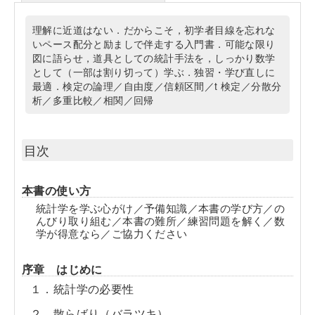
理解に近道はない．だからこそ，初学者目線を忘れな
いペース配分と励ましで伴走する入門書．可能な限り
図に語らせ，道具としての統計手法を，しっかり数学
として（一部は割り切って）学ぶ．独習・学び直しに
最適．検定の論理／自由度／信頼区間／t 検定／分散分
析／多重比較／相関／回帰
目次
本書の使い方
統計学を学ぶ心がけ／予備知識／本書の学び方／の
んびり取り組む／本書の難所／練習問題を解く／数
学が得意なら／ご協力ください
序章 はじめに
１．統計学の必要性
２．散らばり（バラツキ）