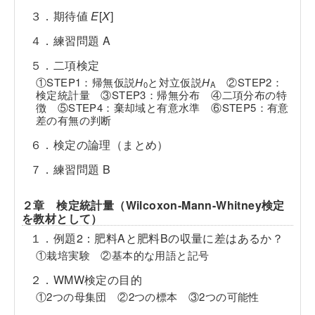
３．期待値
E
[
X
]
４．練習問題 A
５．二項検定
①STEP1：帰無仮説
H
と対立仮説
H
②STEP2：
0
A
検定統計量 ③STEP3：帰無分布 ④二項分布の特
徴 ⑤STEP4：棄却域と有意水準 ⑥STEP5：有意
差の有無の判断
６．検定の論理（まとめ）
７．練習問題 B
２章 検定統計量（Wilcoxon-Mann-Whitney検定
を教材として）
１．例題2：肥料Aと肥料Bの収量に差はあるか？
①栽培実験 ②基本的な用語と記号
２．WMW検定の目的
①2つの母集団 ②2つの標本 ③2つの可能性