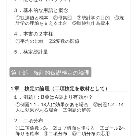
３．基本的な用語と概念
①観測値と標本 ②母集団 ③統計学の目的 ④統
計学の理論を支える土台 ⑤単純無作為標本
４．本書の２本柱
①平均の比較 ②2変数の関係
５．検定統計量
第Ⅰ部 統計的仮説検定の論理
１章 検定の論理（二項検定を教材として）
１．例題1：B薬はA薬より有効か？
①例題1.1：18人に効果がある場合 ②例題1.2：14
人に効果がある場合 ③例題の解答
２．二項分布
①二項係数
C
②コブ斜面を降りる ③ゴール2へ
n
x
降りる確率 ④二項分布 ⑤二項分布の応用