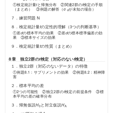
①検定統計量
t
と帰無分布 ②関連2群の
t
検定の手順
（まとめ） ③例題の解答（σ
が未知の場合）
d
７．練習問題 N
８．検定統計量
t
の定性的理解（3つの判断基準）
①差
d
の標本平均の効果 ②差
d
の標本標準偏差の効
果 ③標本サイズの効果
９．検定統計量
t
の性質（まとめ）
８章 独立2群の
t
検定（対応のない
t
検定）
１．独立2群（対応のないデータ）の特徴
①例題8.1：サプリメントの効果 ②例題8.2：精神障
害
２．標本平均の差
①2つの可能性 ②独立2群の
t
検定の前提条件 ③標
本平均の差の確率分布
３．帰無仮説
H
と対立仮説
H
0
A