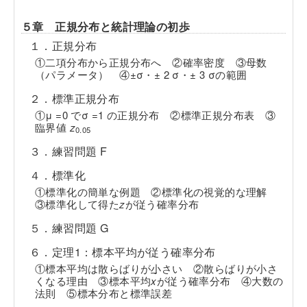
５章 正規分布と統計理論の初歩
１．正規分布
①二項分布から正規分布へ ②確率密度 ③母数
（パラメータ） ④±σ・± 2 σ・± 3 σの範囲
２．標準正規分布
①μ =0 でσ =1 の正規分布 ②標準正規分布表 ③
臨界値
z
0.05
３．練習問題 F
４．標準化
①標準化の簡単な例題 ②標準化の視覚的な理解
③標準化して得た
z
が従う確率分布
５．練習問題 G
６．定理1：標本平均が従う確率分布
①標本平均は散らばりが小さい ②散らばりが小さ
くなる理由 ③標本平均
x
が従う確率分布 ④大数の
法則 ⑤標本分布と標準誤差