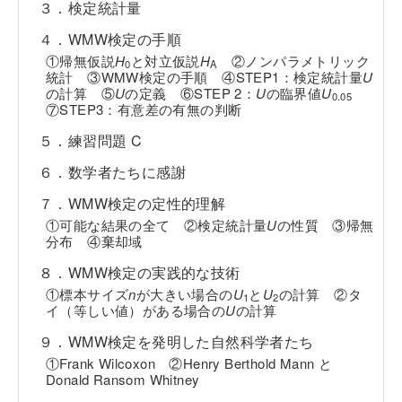
３．検定統計量
４．WMW検定の手順
①帰無仮説
H
と対立仮説
H
②ノンパラメトリック
0
A
統計 ③WMW検定の手順 ④STEP1：検定統計量
U
の計算 ⑤
U
の定義 ⑥STEP 2：
U
の臨界値
U
0.05
⑦STEP3：有意差の有無の判断
５．練習問題 C
６．数学者たちに感謝
７．WMW検定の定性的理解
①可能な結果の全て ②検定統計量
U
の性質 ③帰無
分布 ④棄却域
８．WMW検定の実践的な技術
①標本サイズ
n
が大きい場合の
U
と
U
の計算 ②タ
1
2
イ（等しい値）がある場合の
U
の計算
９．WMW検定を発明した自然科学者たち
①Frank Wilcoxon ②Henry Berthold Mann と
Donald Ransom Whitney