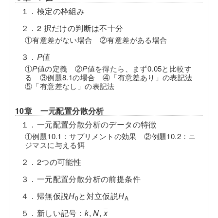
１．検定の枠組み
２．2 択だけの判断は不十分
①有意差がない場合 ②有意差がある場合
３．
P
値
①
P
値の定義 ②
P
値を得たら、まず0.05と比較す
る ③例題8.1の場合 ④「有意差あり」の表記法
⑤「有意差なし」の表記法
10章 一元配置分散分析
１．一元配置分散分析のデータの特徴
①例題10.1：サプリメントの効果 ②例題10.2：ニ
ジマスに与える餌
２．2つの可能性
３．一元配置分散分析の前提条件
４．帰無仮説
H
と対立仮説
H
0
A
５．新しい記号：
k
,
N
,
x