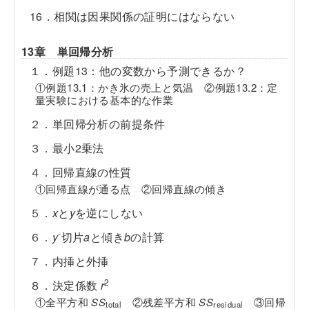
16．相関は因果関係の証明にはならない
13章 単回帰分析
１．例題13：他の変数から予測できるか？
①例題13.1：かき氷の売上と気温 ②例題13.2：定
量実験における基本的な作業
２．単回帰分析の前提条件
３．最小2乗法
４．回帰直線の性質
①回帰直線が通る点 ②回帰直線の傾き
５．
x
と
y
を逆にしない
-
６．
y
切片
a
と傾き
b
の計算
７．内挿と外挿
2
８．決定係数
r
①全平方和
SS
②残差平方和
SS
③回帰
total
residual