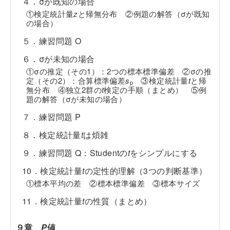
４．σが既知の場合
①検定統計量
z
と帰無分布 ②例題の解答（σが既知
の場合）
５．練習問題 O
６．σが未知の場合
①σの推定（その1）：2つの標本標準偏差 ②σの推
定（その2）：合算標準偏差
s
③検定統計量
t
と帰
p
無分布 ④独立2群の
t
検定の手順（まとめ） ⑤例
題の解答（σが未知の場合）
７．練習問題 P
８．検定統計量
t
は煩雑
９．練習問題 Q：Studentの
t
をシンプルにする
10．検定統計量
t
の定性的理解（3つの判断基準）
①標本平均の差 ②標本標準偏差 ③標本サイズ
11．検定統計量
t
の性質（まとめ）
９章
P
値