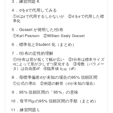
３．練習問題 K
４．σを
s
で代用してみる
①σは
s
で代用するしかないが ②σを
s
で代用した標
準化
５．Gosset が発明した
t
分布
①Karl Pearson ②William Sealy Gosset
６．標準化とStudent 化（まとめ）
７．
t
分布の定性的理解
①
t
分布は背が低くて幅が広い ②
t
分布は標本サイズ
n
によって形が少しずつ変化する ③母数（パラメー
タ）は自由度
df
④臨界値
t
（
df
）
0.05
８．母標準偏差σが未知の場合の95% 信頼区間
①公式の導出 ②例題の解答（σが未知の場合）
９．95% 信頼区間の「95%」の意味
10．母平均μの95% 信頼区間の手順（まとめ）
11．練習問題 L