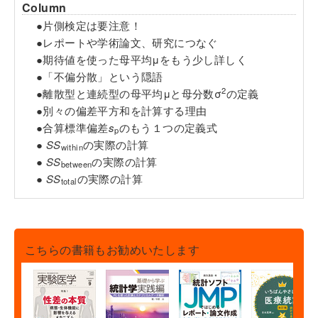
Column
●片側検定は要注意！
●レポートや学術論文、研究につなぐ
●期待値を使った母平均μをもう少し詳しく
●「不偏分散」という隠語
2
●離散型と連続型の母平均μと母分数σ
の定義
●別々の偏差平方和を計算する理由
●合算標準偏差
s
のもう１つの定義式
p
●
SS
の実際の計算
within
●
SS
の実際の計算
between
●
SS
の実際の計算
total
こちらの書籍もお勧めいたします