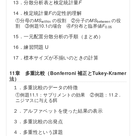
13．分散分析表と検定統計量
F
14．検定統計量
F
の定性的理解
①分母の
MS
の役割 ②分子の
MS
の役
within
between
割 ③例題10.1の場合 ④
F
分布と臨界値
F
0.05
15．一元配置分散分析の手順（まとめ）
16．練習問題 U
17．標本サイズが不揃いのときの計算
11章 多重比較（Bonferroni 補正とTukey-Kramer
法）
１．多重比較のデータの特徴
①例題11.1：サプリメントの効果 ②例題：11.2．
ニジマスに与える餌
２．アルファベットを使った結果の表示
３．多重比較の出発点
４．多重性という課題