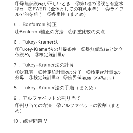
①帰無仮説
H
が正しいとき ②第1種の過誤と有意水
0
準α ③FWER（全体としての有意水準） ④ライフ
ルで的を狙う ⑤多重性（まとめ）
５．Bonferroni 補正
①Bonferroni補正の方法 ②多重比較の欠点
６．Tukey-Kramer法
①Tukey-Kramer法の前提条件 ②帰無仮説
H
と対立
0
仮説
H
③検定統計量
q
A
７．Tukey–Kramer法の計算
①対戦表 ②検定統計量
q
の分子 ③検定統計量
q
の
分母 ④検定統計量
q
⑤臨界値
q
（
k,df
）
0.05
within
８．Tukey–Kramer法の手順（まとめ）
９．アルファベットの割り当て
①割り当ての方法 ②アルファベットの役割（まと
め）
10．練習問題 V