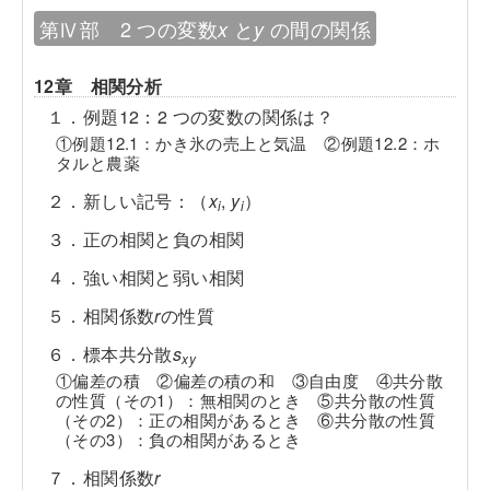
第Ⅳ部 2 つの変数
と
の間の関係
x
y
12章 相関分析
１．例題12：2 つの変数の関係は？
①例題12.1：かき氷の売上と気温 ②例題12.2：ホ
タルと農薬
２．新しい記号：（
x
,
y
）
i
i
３．正の相関と負の相関
４．強い相関と弱い相関
５．相関係数
r
の性質
６．標本共分散
s
xy
①偏差の積 ②偏差の積の和 ③自由度 ④共分散
の性質（その1）：無相関のとき ⑤共分散の性質
（その2）：正の相関があるとき ⑥共分散の性質
（その3）：負の相関があるとき
７．相関係数
r