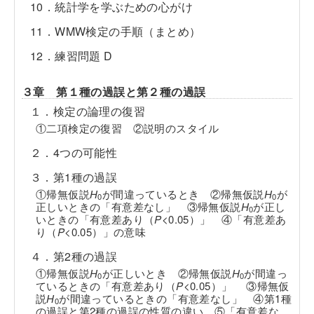
10．統計学を学ぶための心がけ
11．WMW検定の手順（まとめ）
12．練習問題 D
３章 第１種の過誤と第２種の過誤
１．検定の論理の復習
①二項検定の復習 ②説明のスタイル
２．4つの可能性
３．第1種の過誤
①帰無仮説
H
が間違っているとき ②帰無仮説
H
が
0
0
正しいときの「有意差なし」 ③帰無仮説
H
が正し
0
いときの「有意差あり（
P
<0.05）」 ④「有意差あ
り（
P
<0.05）」の意味
４．第2種の過誤
①帰無仮説
H
が正しいとき ②帰無仮説
H
が間違っ
0
0
ているときの「有意差あり（
P
<0.05）」 ③帰無仮
説
H
が間違っているときの「有意差なし」 ④第1種
0
の過誤と第2種の過誤の性質の違い ⑤「有意差な