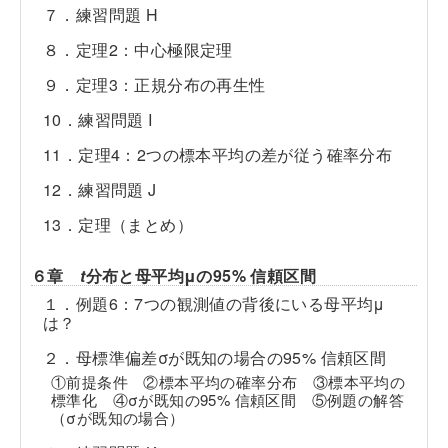
７．練習問題 H
８．定理2：中心極限定理
９．定理3：正規分布の再生性
10．練習問題 I
11．定理4：2つの標本平均の差が従う確率分布
12．練習問題 J
13．定理（まとめ）
６章
t
分布と母平均μの95% 信頼区間
１．例題6：7つの観測値の背後にいる母平均μ
は？
２．母標準偏差σが既知の場合の95% 信頼区間
①前提条件 ②標本平均の確率分布 ③標本平均の
標準化 ④σが既知の95% 信頼区間 ⑤例題の解答
（σが既知の場合）