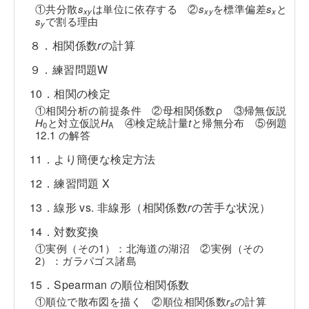
①共分散
s
は単位に依存する ②
s
を標準偏差
s
と
xy
xy
x
s
で割る理由
y
８．相関係数
r
の計算
９．練習問題W
10．相関の検定
①相関分析の前提条件 ②母相関係数ρ ③帰無仮説
H
と対立仮説
H
④検定統計量
t
と帰無分布 ⑤例題
0
A
12.1 の解答
11．より簡便な検定方法
12．練習問題 X
13．線形 vs. 非線形（相関係数
r
の苦手な状況）
14．対数変換
①実例（その1）：北海道の湖沼 ②実例（その
2）：ガラパゴス諸島
15．Spearman の順位相関係数
①順位で散布図を描く ②順位相関係数
r
の計算
s