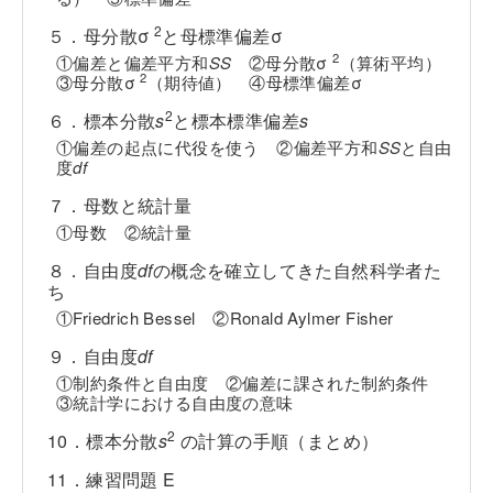
2
５．母分散σ
と母標準偏差σ
2
①偏差と偏差平方和
SS
②母分散σ
（算術平均）
2
③母分散σ
（期待値） ④母標準偏差σ
2
６．標本分散
s
と標本標準偏差
s
①偏差の起点に代役を使う ②偏差平方和
SS
と自由
度
df
７．母数と統計量
①母数 ②統計量
８．自由度
df
の概念を確立してきた自然科学者た
ち
①Friedrich Bessel ②Ronald Aylmer Fisher
９．自由度
df
①制約条件と自由度 ②偏差に課された制約条件
③統計学における自由度の意味
2
10．標本分散
s
の計算の手順（まとめ）
11．練習問題 E