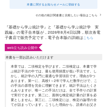
本書に関するお知らせメールに登録する
その他の統計関連書と比較したい場合はこちら
『基礎から学ぶ統計学』と『基礎から学ぶ統計学 実
践編』の電子合本版が，2026年8月4日以降，順次各電
子書店で販売予定です．電子合本版の詳細は
こちら
web立ち読み公開中
本書を一部お読みいただけます
本章では、二項検定を学びます。二項検定は、本書で学
ぶ統計手法の中では、最も使用頻度が低い手法です。し
かし、統計学の入門に最適な学習項目です。理由が3つ
あります。第一に、高校1～2年で学んだ数学だけで、こ
の手法の原理を完全に理解できます。統計手法はたくさ
んありますが、唯一この手法だけは、全て手作りの計算
で実行できます。第二に、面倒な検定統計量の計算を必
要としません。第三に、二項検定には、検定の論理の全
てが詰まっています。こうした理由から、読者のお父さ