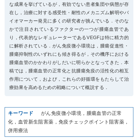
な成果を挙げているが，有効でない患者集団や病態が存
在し，治療に対する感受性・耐性のメカニズム解明やバ
イオマーカー発見に多くの研究者が挑んでいる．そのな
かで注目されているファクターの一つが腫瘍血管であ
り，代表的なレギュレーターであるVEGFは特に精力的
に解析されている．がん免疫微小環境は，腫瘍促進性・
腫瘍抑制性のいずれにも傾き得るが，その機序における
腫瘍血管のかかわりがしだいに明らかとなってきた．本
稿では，腫瘍血管の正常化と抗腫瘍免疫の活性化の相互
作用について，および，これらの好循環をもたらして治
療効果を高めるための戦略について概説する．
がん免疫微小環境，腫瘍血管の正常
化，血管新生阻害薬，免疫チェックポイント阻害薬，
併用療法