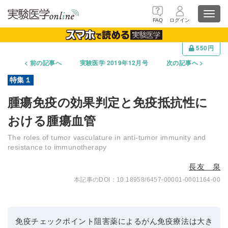
Toggl
FAQ
ログイン
navig
550円
前の記事へ
実験医学 2019年12月号
次の記事へ
腫瘍免疫の効果判定と免疫抵抗性に
おける腫瘍血管
The roles of tumor vasculature in anti-tumor immunity and
resistance to immunotherapy
長友 泉
10.18958/6457-00001-0001164-00
免疫チェックポイント阻害薬によるがん免疫療法は大き