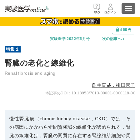
Toggl
FAQ
ログイン
navig
550円
実験医学 2022年5月号
次の記事へ
腎臓の老化と線維化
Renal fibrosis and aging
鳥生直哉，柳田素子
10.18958/7013-00001-0000118-00
慢性腎臓病（chronic kidney disease，CKD）では，そ
の病因にかかわらず間質領域の線維化が認められる．腎
臓の線維化は，腎臓の間質に存在する腎線維芽細胞や周