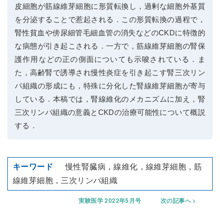
皮細胞が筋線維芽細胞に形質転換し，過剰な細胞外基質
を分泌することで惹起される．この形質転換の過程で，
腎性貧血や傍尿細管毛細血管の消失などのCKDに特徴的
な病態が引き起こされる．一方で，筋線維芽細胞の腎保
護作用などの正の側面についても示唆されている．ま
た，高齢腎で誘導され慢性炎症を引き起こす腎三次リン
パ組織の形成にも，特殊に分化した腎線維芽細胞が寄与
している．本稿では，腎線維化のメカニズムに加え，腎
三次リンパ組織の意義とCKDの治療可能性について概説
する．
慢性腎臓病，線維化，線維芽細胞，筋
線維芽細胞，三次リンパ組織
実験医学 2022年5月号
次の記事へ