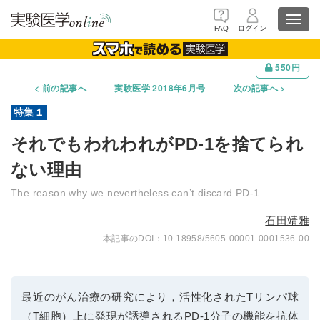
Toggl
FAQ
ログイン
navig
550円
前の記事へ
実験医学 2018年6月号
次の記事へ
それでもわれわれがPD-1を捨てられ
ない理由
The reason why we nevertheless can’t discard PD-1
石田靖雅
10.18958/5605-00001-0001536-00
最近のがん治療の研究により，活性化されたTリンパ球
（T細胞）上に発現が誘導されるPD-1分子の機能を抗体