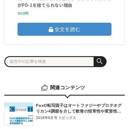
がPD-1を捨てられない理由
550円
全文を読む
関連コンテンツ
FoxO転写因子はオートファジーやプロテオグ
リカン4調節を介して軟骨の恒常性や変形性関
節症を制御する
2018年6月号 トピックス