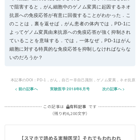
で阻害すると，がん細胞中のゲノム変異に起因するネオ
抗原への免疫応答が有意に回復することがわかった．こ
のことは，裏を返せば，がん患者の体内では，PD-1に
よってゲノム変異由来抗原への免疫応答が強く抑制され
ていることを意味する．では，一体なぜ，PD-1はがん
細胞に対する特異的な免疫応答を抑制しなければならな
いのだろうか？
PD-1，がん，自己ー非自己識別，ゲノム変異，ネオ抗原
前の記事へ
実験医学 2018年6月号
次の記事へ
この記事は
有料記事
です
（残り約6,200文字）
【スマホで読める実験医学】それでもわれわれ