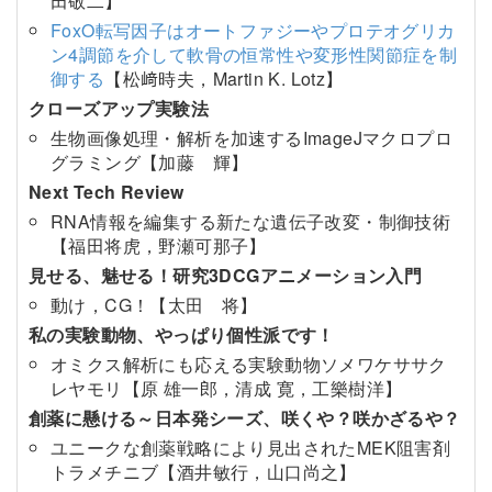
田敬二】
FoxO転写因子はオートファジーやプロテオグリカ
ン4調節を介して軟骨の恒常性や変形性関節症を制
御する
【松﨑時夫，Martin K. Lotz】
クローズアップ実験法
生物画像処理・解析を加速するImageJマクロプロ
グラミング【加藤 輝】
Next Tech Review
RNA情報を編集する新たな遺伝子改変・制御技術
【福田将虎，野瀬可那子】
見せる、魅せる！研究3DCGアニメーション入門
動け，CG！【太田 将】
私の実験動物、やっぱり個性派です！
オミクス解析にも応える実験動物ソメワケササク
レヤモリ【原 雄一郎，清成 寛，工樂樹洋】
創薬に懸ける～日本発シーズ、咲くや？咲かざるや？
ユニークな創薬戦略により見出されたMEK阻害剤
トラメチニブ【酒井敏行，山口尚之】