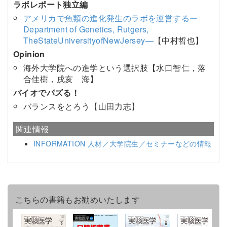
ラボレポート独立編
アメリカで魚類の進化発生のラボを運営するー
Department of Genetics, Rutgers,
TheStateUniversityofNewJersey―
【中村哲也】
Opinion
海外大学院への進学という選択肢【水口智仁，落
合佳樹，戌亥 海】
バイオでパズる！
バランスをとろう【山田力志】
関連情報
INFORMATION 人材／大学院生／セミナーなどの情報
こちらの書籍もお勧めいたします