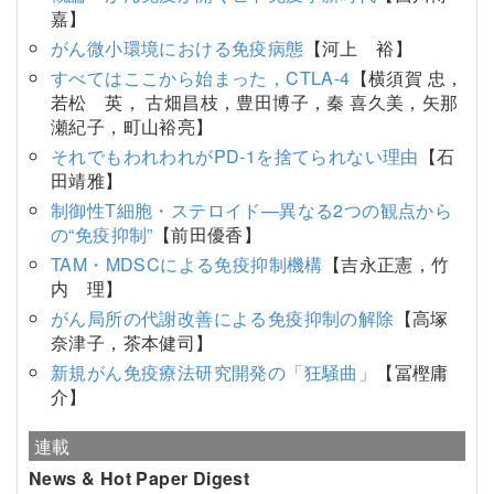
嘉】
がん微小環境における免疫病態
【河上 裕】
すべてはここから始まった，CTLA-4
【横須賀 忠，
若松 英， 古畑昌枝，豊田博子，秦 喜久美，矢那
瀬紀子，町山裕亮】
それでもわれわれがPD-1を捨てられない理由
【石
田靖雅】
制御性T細胞・ステロイド―異なる2つの観点から
の“免疫抑制”
【前田優香】
TAM・MDSCによる免疫抑制機構
【吉永正憲，竹
内 理】
がん局所の代謝改善による免疫抑制の解除
【高塚
奈津子，茶本健司】
新規がん免疫療法研究開発の「狂騒曲」
【冨樫庸
介】
連載
News & Hot Paper Digest