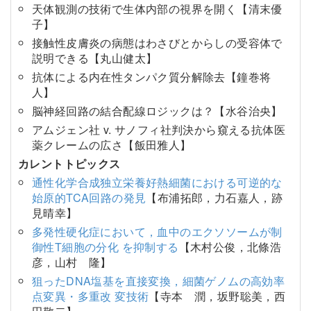
天体観測の技術で生体内部の視界を開く【清末優
子】
接触性皮膚炎の病態はわさびとからしの受容体で
説明できる【丸山健太】
抗体による内在性タンパク質分解除去【鐘巻将
人】
脳神経回路の結合配線ロジックは？【水谷治央】
アムジェン社 v. サノフィ社判決から窺える抗体医
薬クレームの広さ【飯田雅人】
カレントトピックス
通性化学合成独立栄養好熱細菌における可逆的な
始原的TCA回路の発見
【布浦拓郎，力石嘉人，跡
見晴幸】
多発性硬化症において，血中のエクソソームが制
御性T細胞の分化 を抑制する
【木村公俊，北條浩
彦，山村 隆】
狙ったDNA塩基を直接変換，細菌ゲノムの高効率
点変異・多重改 変技術
【寺本 潤，坂野聡美，西