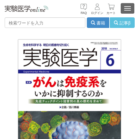
Toggl
FAQ
ログイン
カート
navig
書籍
記事β