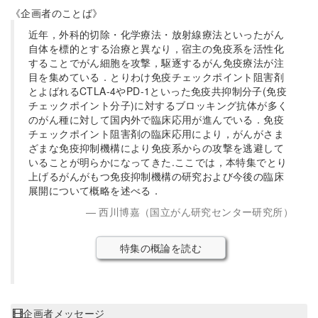
《企画者のことば》
近年，外科的切除・化学療法・放射線療法といったがん
自体を標的とする治療と異なり，宿主の免疫系を活性化
することでがん細胞を攻撃，駆逐するがん免疫療法が注
目を集めている．とりわけ免疫チェックポイント阻害剤
とよばれるCTLA-4やPD-1といった免疫共抑制分子(免疫
チェックポイント分子)に対するブロッキング抗体が多く
のがん種に対して国内外で臨床応用が進んでいる．免疫
チェックポイント阻害剤の臨床応用により，がんがさま
ざまな免疫抑制機構により免疫系からの攻撃を逃避して
いることが明らかになってきた.ここでは，本特集でとり
上げるがんがもつ免疫抑制機構の研究および今後の臨床
展開について概略を述べる．
西川博嘉（国立がん研究センター研究所）
特集の概論を読む
企画者メッセージ