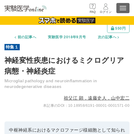
Toggl
FAQ
ログイン
navig
550円
前の記事へ
実験医学 2018年9月号
次の記事へ
神経変性疾患におけるミクログリア
病態・神経炎症
Microglial pathology and neuroinflammation in
neurodegenerative diseases
祖父江 顕，遠藤史人，山中宏二
10.18958/6191-00001-0001571-00
中枢神経系におけるマクロファージ様細胞として知られ