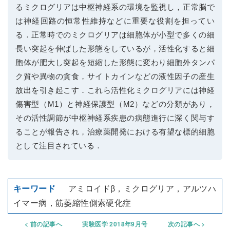
るミクログリアは中枢神経系の環境を監視し，正常脳で
は神経回路の恒常性維持などに重要な役割を担ってい
る．正常時でのミクログリアは細胞体が小型で多くの細
長い突起を伸ばした形態をしているが，活性化すると細
胞体が肥大し突起を短縮した形態に変わり細胞外タンパ
ク質や異物の貪食，サイトカインなどの液性因子の産生
放出を引き起こす．これら活性化ミクログリアには神経
傷害型（M1）と神経保護型（M2）などの分類があり，
その活性調節が中枢神経系疾患の病態進行に深く関与す
ることが報告され，治療薬開発における有望な標的細胞
として注目されている．
アミロイドβ，ミクログリア，アルツハ
イマー病，筋萎縮性側索硬化症
前の記事へ
実験医学 2018年9月号
次の記事へ