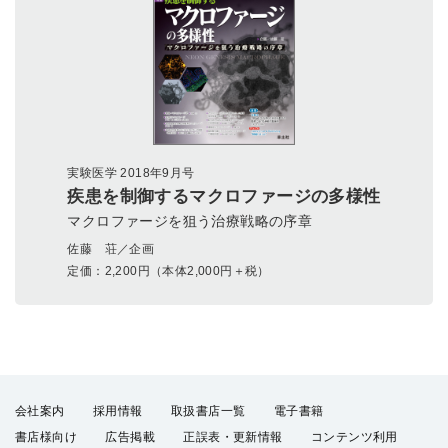
実験医学 2018年9月号
疾患を制御するマクロファージの多様性
マクロファージを狙う治療戦略の序章
佐藤 荘／企画
定価：
2,200
円（本体2,000円＋税）
会社案内
採用情報
取扱書店一覧
電子書籍
書店様向け
広告掲載
正誤表・更新情報
コンテンツ利用