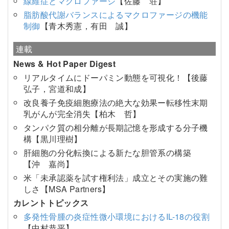
線維症とマクロファージ
【佐藤 荘】
脂肪酸代謝バランスによるマクロファージの機能
制御
【青木秀憲，有田 誠】
連載
News & Hot Paper Digest
リアルタイムにドーパミン動態を可視化！【後藤
弘子，宮道和成】
改良養子免疫細胞療法の絶大な効果ー転移性末期
乳がんが完全消失【柏木 哲】
タンパク質の相分離が長期記憶を形成する分子機
構【黒川理樹】
肝細胞の分化転換による新たな胆管系の構築
【沖 嘉尚】
米「未承認薬を試す権利法」成立とその実施の難
しさ【MSA Partners】
カレントトピックス
多発性骨腫の炎症性微小環境におけるIL-18の役割
【中村恭平】