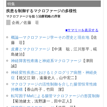
特集
疾患を制御するマクロファージの多様性
マクロファージを狙う治療戦略の序章
企画／佐藤 荘
■サマリーを表示する
概論―マクロファージ学ーその歴史と現在地
【佐
藤 荘】
皮膚とマクロファージ
【中溝 聡，江川形平，椛
島健治】
神経障害性疼痛と神経系マクロファージ
【津田
誠】
神経変性疾患におけるミクログリア病態・神経炎
症
【祖父江 顕，遠藤史人，山中宏二】
マクロファージの活性制御を介した腸管恒常性維
持機構
【香山尚子，竹田 潔】
転写因子Mafによる腸管マクロファージの形質制御
【菊池健太，浅野謙一，田中正人】