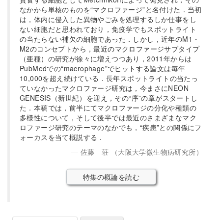
なかから単核のものを“マクロファージ”と名付けた．当初
は，体内に侵入した異物やごみを処理するしか仕事をし
ない細胞だと思われており，免疫学でもスポットライト
の当たらない補欠の細胞であった．しかし，近年のM1・
M2のコンセプトから，最近のマクロファージサブタイプ
（亜種）の研究が徐々に増えつつあり，2011年からは
PubMedでの“macrophage”でヒットする論文は毎年
10,000を超え続けている．長年スポットライトの当たっ
ていなかったマクロファージ研究は，今まさにNEON
GENESIS（新世紀）を迎え，その“序”の章がスタートし
た．本稿では，前半にてマクロファージの分化や種類の
多様性について，そして後半では最近のさまざまなマク
ロファージ研究のテーマのなかでも，“疾患”との関係にフ
ォーカスを当て概説する．
佐藤 荘 （大阪大学微生物病研究所）
特集の概論を読む