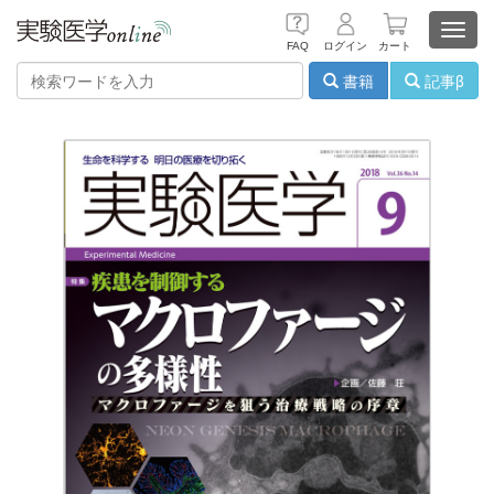
Toggl
FAQ
ログイン
カート
navig
書籍
記事β