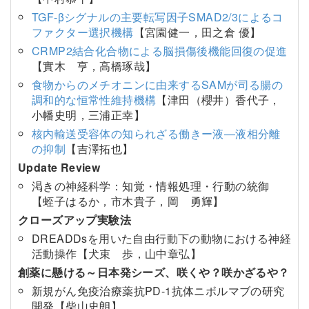
TGF-βシグナルの主要転写因子SMAD2/3によるコ
ファクター選択機構
【宮園健一，田之倉 優】
CRMP2結合化合物による脳損傷後機能回復の促進
【實木 亨，高橋琢哉】
食物からのメチオニンに由来するSAMが司る腸の
調和的な恒常性維持機構
【津田（櫻井）香代子，
小幡史明，三浦正幸】
核内輸送受容体の知られざる働きー液―液相分離
の抑制
【吉澤拓也】
Update Review
渇きの神経科学：知覚・情報処理・行動の統御
【蛭子はるか，市木貴子，岡 勇輝】
クローズアップ実験法
DREADDsを用いた自由行動下の動物における神経
活動操作【犬束 歩，山中章弘】
創薬に懸ける～日本発シーズ、咲くや？咲かざるや？
新規がん免疫治療薬抗PD-1抗体ニボルマブの研究
開発【柴山史朗】