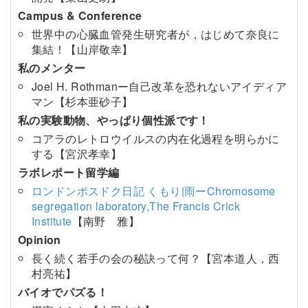
Campus & Conference
世界中の心臓血管発生研究者が，はじめて奈良に
集結！【山岸敬幸】
私のメンター
Joel H. Rothmanー自己改革を恐れないアイディア
マン【杉本亜砂子】
私の実験動物、やっぱり個性派です！
コアラのレトロウイルスの内在化過程を明らかに
する【宮沢孝幸】
ラボレポート留学編
ロンドンポスドク日記 くもり|雨ーChromosome
segregation laboratory,The Francis Crick
Institute
【南野 雅】
Opinion
長く続く若手の会の秘訣って何？【宮本道人，西
村亮祐】
バイオでパズる！