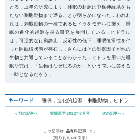
とる．近年の研究により，睡眠の起源は中枢神経系をも
たない刺胞動物まで遡ることが明らかになった．われわ
れは，刺胞動物の一種であるヒドラをモデルに据え，睡
眠の進化的起源を探る研究を展開している．ヒドラに
は，可逆的な行動静止，反応性の低下，睡眠恒常性を伴
った睡眠様状態が存在し，さらにはその制御因子が他の
生物と共通していることがわかった．ヒドラを用いた睡
眠研究は，「生物はなぜ眠るのか」という問いに答える
一助となるだろう．
睡眠，進化的起源，刺胞動物，ヒドラ
前の記事へ
実験医学 2022年7月号
次の記事へ
この記事は
有料記事
です
（残り約8,400文字）