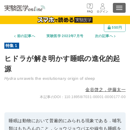
Toggl
FAQ
ログイン
navig
550円
前の記事へ
実験医学 2022年7月号
次の記事へ
ヒドラが解き明かす睡眠の進化的起
源
Hydra
unravels the evolutionary origin of sleep
金谷啓之，伊藤太一
110.18958/7031-00001-0000177-00
睡眠は動物において普遍的にみられる現象である．哺乳
類はもちろんのこと，ショウジョウバエや線虫も睡眠を