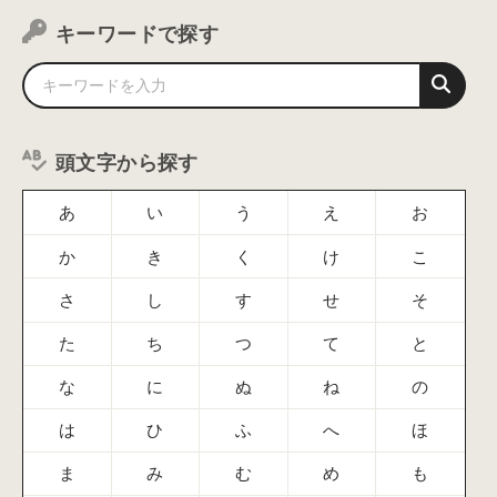
キーワードで探す
頭文字から探す
あ
い
う
え
お
か
き
く
け
こ
さ
し
す
せ
そ
た
ち
つ
て
と
な
に
ぬ
ね
の
は
ひ
ふ
へ
ほ
ま
み
む
め
も