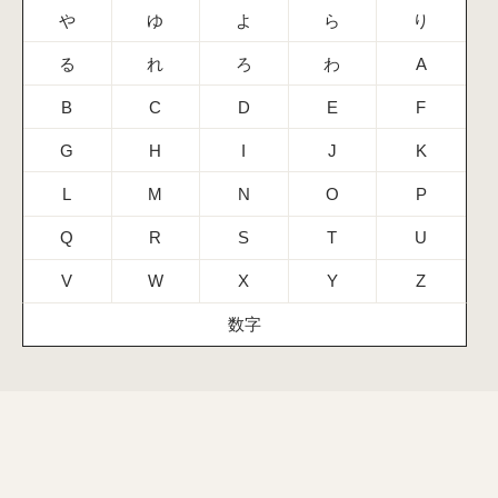
や
ゆ
よ
ら
り
る
れ
ろ
わ
A
B
C
D
E
F
G
H
I
J
K
L
M
N
O
P
Q
R
S
T
U
V
W
X
Y
Z
数字