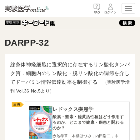
Toggl
FAQ
ログイン
DARPP-32
線条体神経細胞に選択的に存在するリン酸化タンパ
ク質．細胞内のリン酸化・脱リン酸化の調節を介し
てドーパミン情報伝達効率を制御する．
（実験医学増
刊
36
5より）
レドックス疾患学
酸素・窒素・硫黄活性種はどう作用す
るのか、どこまで健康・疾患と関わる
のか？
赤池孝章，本橋ほづみ，内田浩二，末