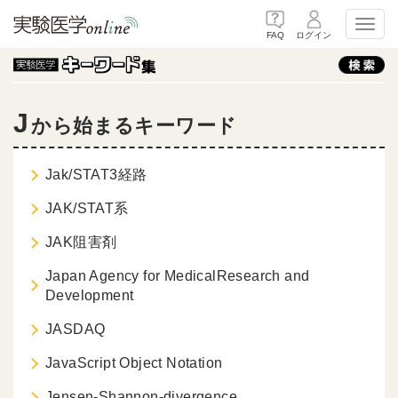
Toggl
FAQ
ログイン
J
から始まるキーワード
Jak/STAT3経路
JAK/STAT系
JAK阻害剤
Japan Agency for MedicalResearch and
Development
JASDAQ
JavaScript Object Notation
Jensen-Shannon-divergence