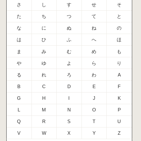
さ
し
す
せ
そ
た
ち
つ
て
と
な
に
ぬ
ね
の
は
ひ
ふ
へ
ほ
ま
み
む
め
も
や
ゆ
よ
ら
り
る
れ
ろ
わ
A
B
C
D
E
F
G
H
I
J
K
L
M
N
O
P
Q
R
S
T
U
V
W
X
Y
Z