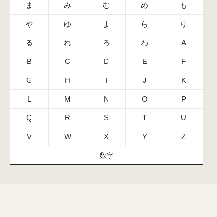
ま
み
む
め
も
や
ゆ
よ
ら
り
る
れ
ろ
わ
A
B
C
D
E
F
G
H
I
J
K
L
M
N
O
P
Q
R
S
T
U
V
W
X
Y
Z
数字