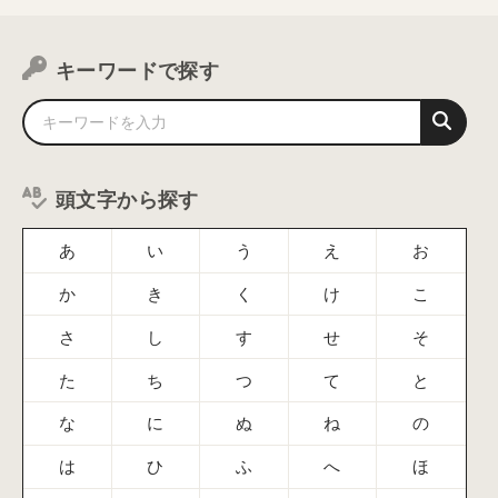
キーワードで探す
頭文字から探す
あ
い
う
え
お
か
き
く
け
こ
さ
し
す
せ
そ
た
ち
つ
て
と
な
に
ぬ
ね
の
は
ひ
ふ
へ
ほ