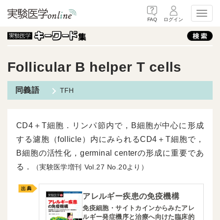
Toggl
FAQ
ログイン
Follicular B helper T cells
TFH
CD4＋T細胞．リンパ節内で，B細胞が中心に形成
する濾胞（follicle）内にみられるCD4＋T細胞で，
B細胞の活性化，germinal centerの形成に重要であ
る．
（実験医学増刊
27
20より）
アレルギー疾患の免疫機構
免疫細胞・サイトカインからみたアレ
ルギー発症機序と治療へ向けた臨床的