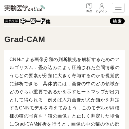
Toggl
FAQ
ログイン
Grad-CAM
CNNによる画像分類の判断根拠を解析するためのア
ルゴリズム．畳み込みにより圧縮された空間情報の
うちどの要素が分類に大きく寄与するのかを視覚的
に解析できる．具体的には，画像の中のどの領域が
どのぐらい重要であるかを示すヒートマップが出力
として得られる．例えば入力画像が犬か猫かを判定
するCNNモデルを考えてみよう．このモデルが縞模
様の猫の写真を「猫の画像」と正しく判定した場合
にGrad-CAM解析を行うと，画像の中の猫の体の部