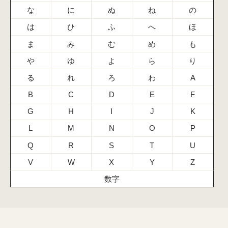
な
に
ぬ
ね
の
は
ひ
ふ
へ
ほ
ま
み
む
め
も
や
ゆ
よ
ら
り
る
れ
ろ
わ
A
B
C
D
E
F
G
H
I
J
K
L
M
N
O
P
Q
R
S
T
U
V
W
X
Y
Z
数字