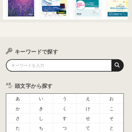
キーワードで探す
頭文字から探す
あ
い
う
え
お
か
き
く
け
こ
さ
し
す
せ
そ
た
ち
つ
て
と