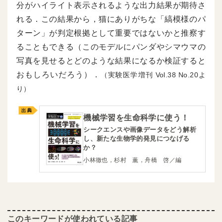
分がハイライト表示されるような出力結果が期待さ
れる．この結果から，猫にありがちな「縞模様のパ
ターン」が判定根拠として重要ではないかと推察す
ることもできる（このモデルにパンダやシマウマの
写真を見せるとどのような結果になるか検証すると
おもしろいだろう）．
（実験医学増刊
38
20よ
り）
機械学習を生命科学に使う！
シークエンスや画像データをどう解析
し、新たな生物学的発見につなげる
か？
小林徹也，杉村 薫，舟橋 啓／編