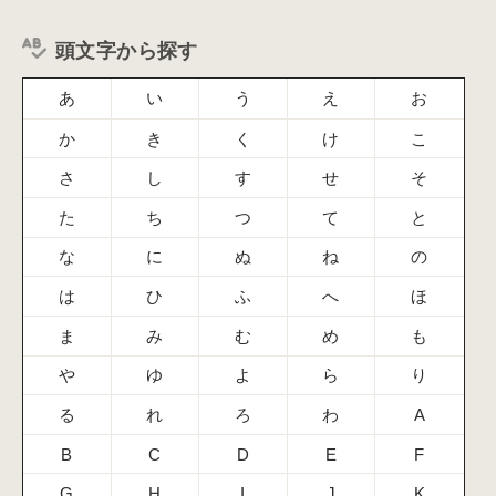
頭文字から探す
あ
い
う
え
お
か
き
く
け
こ
さ
し
す
せ
そ
た
ち
つ
て
と
な
に
ぬ
ね
の
は
ひ
ふ
へ
ほ
ま
み
む
め
も
や
ゆ
よ
ら
り
る
れ
ろ
わ
A
B
C
D
E
F
G
H
I
J
K