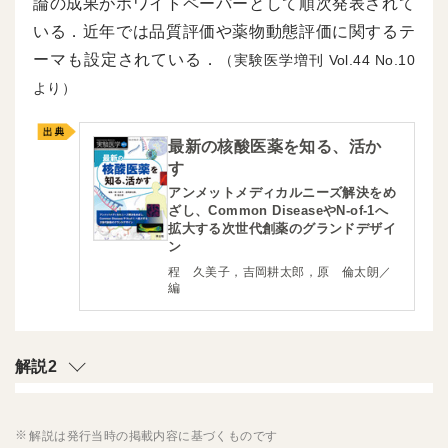
論の成果がホワイトペーパーとして順次発表されて
いる．近年では品質評価や薬物動態評価に関するテ
ーマも設定されている．
（実験医学増刊
44
10
より）
最新の核酸医薬を知る、活か
す
アンメットメディカルニーズ解決をめ
ざし、Common DiseaseやN-of-1へ
拡大する次世代創薬のグランドデザイ
ン
程 久美子，吉岡耕太郎，原 倫太朗／
編
解説2
解説は発行当時の掲載内容に基づくものです