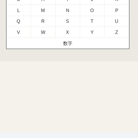
L
M
N
O
P
Q
R
S
T
U
V
W
X
Y
Z
数字