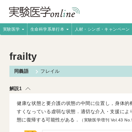
実験医学
生命科学系単行本
人材・シンポ・キャンペーン
frailty
フレイル
解説1
健康な状態と要介護の状態の中間に位置し，身体的
すくなっている虚弱な状態．適切な介入・支援によ
態に復帰する可能性がある．
（実験医学増刊
43