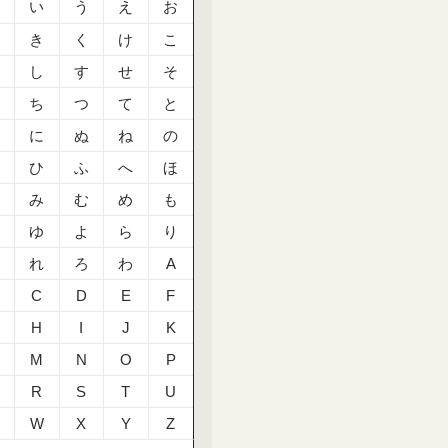
あ
い
う
え
お
か
き
く
け
こ
さ
し
す
せ
そ
た
ち
つ
て
と
な
に
ぬ
ね
の
は
ひ
ふ
へ
ほ
ま
み
む
め
も
や
ゆ
よ
ら
り
る
れ
ろ
わ
A
C
D
E
F
H
I
J
K
M
N
O
P
R
S
T
U
W
X
Y
Z