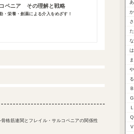
コペニア その理解と戦略
動・栄養・創薬による介入をめざす！
B
G
L
Q
中枢-骨格筋連関とフレイル・サルコペニアの関係性
V