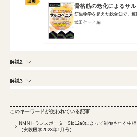
骨格筋の老化によるサル
筋生物学を超えた総合知で、運
武田伸一／編
解説2
解説3
NMNトランスポーターSlc12a8によって制御される
（実験医学2023年1月号）