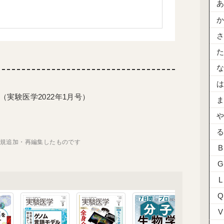
実験医学2022年1月号）
新規追加・再編集したものです
B
G
L
Q
V