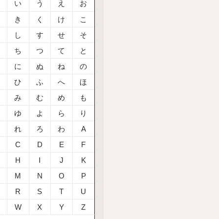
あ
い
う
え
お
か
き
く
け
こ
さ
し
す
せ
そ
た
ち
つ
て
と
な
に
ぬ
ね
の
は
ひ
ふ
へ
ほ
ま
み
む
め
も
や
ゆ
よ
ら
り
る
れ
ろ
わ
A
C
D
E
F
H
I
J
K
M
N
O
P
R
S
T
U
W
X
Y
Z