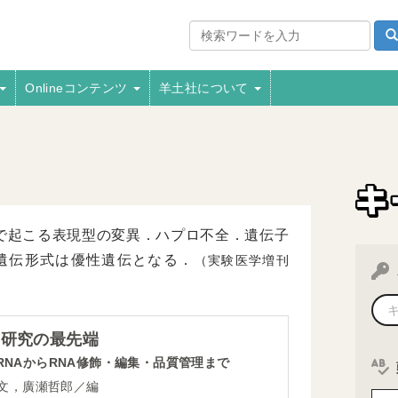
Onlineコンテンツ
羊土社について
で起こる表現型の変異．ハプロ不全．遺伝子
遺伝形式は優性遺伝となる．
（実験医学増刊
A研究の最先端
all RNAからRNA修飾・編集・品質管理まで
文，廣瀬哲郎／編