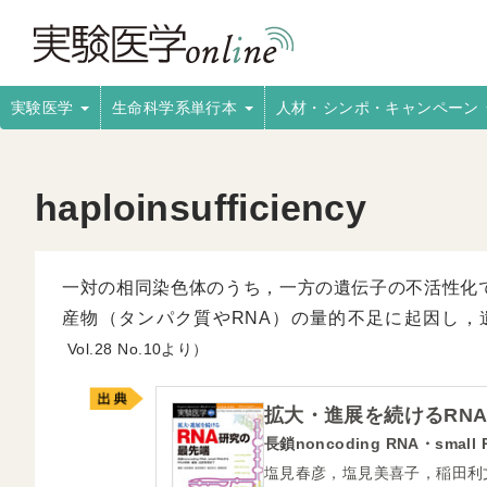
実験医学
生命科学系単行本
人材・シンポ・キャンペーン
haploinsufficiency
一対の相同染色体のうち，一方の遺伝子の不活性化
産物（タンパク質やRNA）の量的不足に起因し，
28
10より）
拡大・進展を続けるRN
長鎖noncoding RNA・sm
塩見春彦，塩見美喜子，稲田利