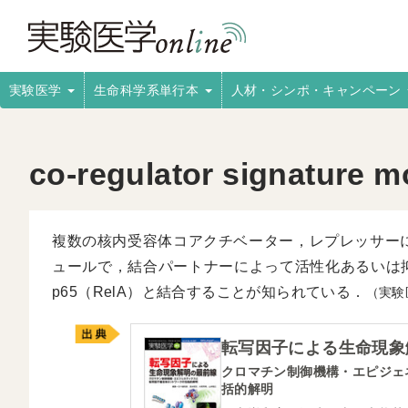
実験医学
生命科学系単行本
人材・シンポ・キャンペーン
co-regulator signature mo
複数の核内受容体コアクチベーター，レプレッサーに
ュールで，結合パートナーによって活性化あるいは抑制
p65（RelA）と結合することが知られている．
（実験
転写因子による生命現象
クロマチン制御機構・エピジェ
括的解明