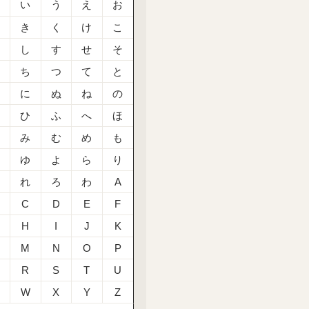
あ
い
う
え
お
か
き
く
け
こ
さ
し
す
せ
そ
た
ち
つ
て
と
な
に
ぬ
ね
の
は
ひ
ふ
へ
ほ
ま
み
む
め
も
や
ゆ
よ
ら
り
る
れ
ろ
わ
A
C
D
E
F
H
I
J
K
M
N
O
P
R
S
T
U
W
X
Y
Z