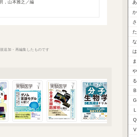
明，山本雅之／編
新規追加・再編集したものです
B
G
L
Q
V