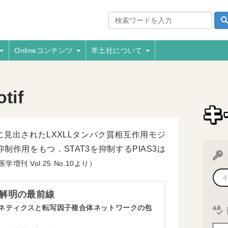
Onlineコンテンツ
羊土社について
tif
見出されたLXXLLタンパク質相互作用モジ
作用をもつ．STAT3を抑制するPIAS3は
医学増刊
25
10より）
解明の最前線
ネティクスと転写因子複合体ネットワークの包