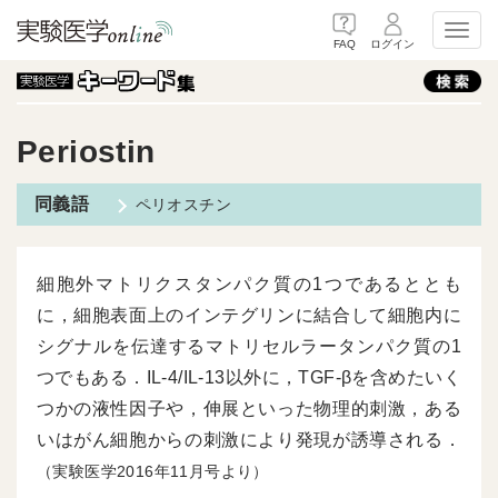
Toggl
FAQ
ログイン
Periostin
ペリオスチン
細胞外マトリクスタンパク質の1つであるととも
に，細胞表面上のインテグリンに結合して細胞内に
シグナルを伝達するマトリセルラータンパク質の1
つでもある．IL-4/IL-13以外に，TGF-βを含めたいく
つかの液性因子や，伸展といった物理的刺激，ある
いはがん細胞からの刺激により発現が誘導される．
（実験医学2016年11月号より）