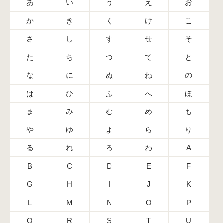
あ
い
う
え
お
か
き
く
け
こ
さ
し
す
せ
そ
た
ち
つ
て
と
な
に
ぬ
ね
の
は
ひ
ふ
へ
ほ
ま
み
む
め
も
や
ゆ
よ
ら
り
る
れ
ろ
わ
A
B
C
D
E
F
G
H
I
J
K
L
M
N
O
P
Q
R
S
T
U