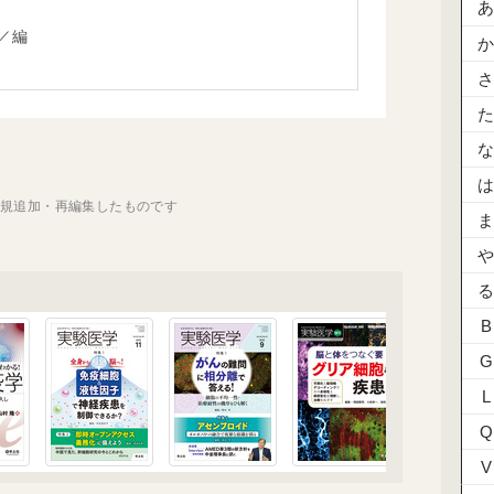
／編
新規追加・再編集したものです
B
G
L
Q
V