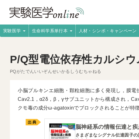
実験医学
生命科学系単行本
人材・シンポ・キャンペーン
P/Q型電位依存性カルシ
PQがたでんいいぞんせいかるしうむちゃねる
小脳プルキンエ細胞・顆粒細胞に多く発現し，膜電
Cav2.1，α2δ，β，γサブユニットから構成され，
クモ毒の成分ω-agatoxinでブロックされることが特
脳神経系の情報伝達と疾
さまざまなシグナル伝達因子の