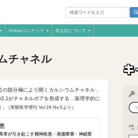
Onlineコンテンツ
羊土社について
ウムチャネル
位の脱分極により開くカルシウムチャネル．
Cav2.1がチャネルポアを形成する．薬理学的に
徴．
（実験医学増刊
28
5より）
患
異常が引き起こす精神疾患・発達障害・神経変