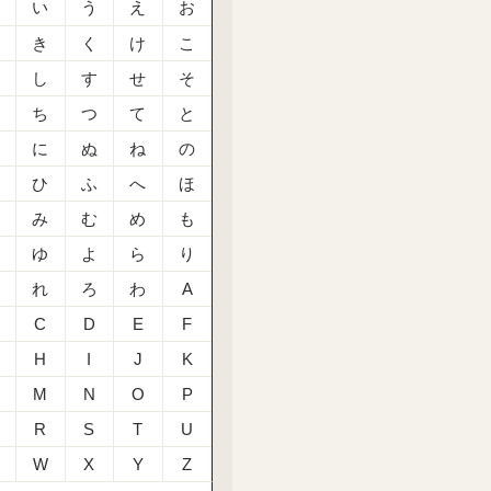
あ
い
う
え
お
か
き
く
け
こ
さ
し
す
せ
そ
た
ち
つ
て
と
な
に
ぬ
ね
の
は
ひ
ふ
へ
ほ
ま
み
む
め
も
や
ゆ
よ
ら
り
る
れ
ろ
わ
A
C
D
E
F
H
I
J
K
M
N
O
P
R
S
T
U
W
X
Y
Z