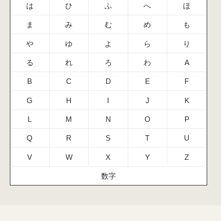
は
ひ
ふ
へ
ほ
ま
み
む
め
も
や
ゆ
よ
ら
り
る
れ
ろ
わ
A
B
C
D
E
F
G
H
I
J
K
L
M
N
O
P
Q
R
S
T
U
V
W
X
Y
Z
数字