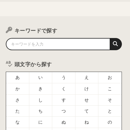
キーワードで探す
頭文字から探す
あ
い
う
え
お
か
き
く
け
こ
さ
し
す
せ
そ
た
ち
つ
て
と
な
に
ぬ
ね
の