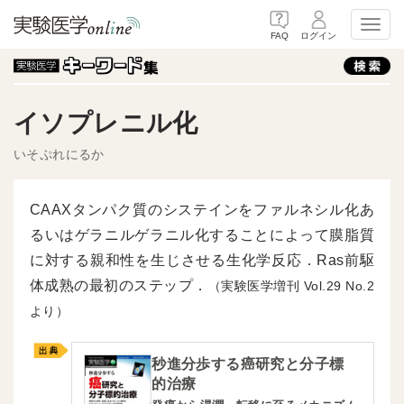
Toggl
FAQ
ログイン
イソプレニル化
いそぷれにるか
CAAXタンパク質のシステインをファルネシル化あ
るいはゲラニルゲラニル化することによって膜脂質
に対する親和性を生じさせる生化学反応．Ras前駆
体成熟の最初のステップ．
（実験医学増刊
29
2
より）
秒進分歩する癌研究と分子標
的治療