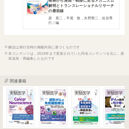
発癌から浸潤・転移に至るメカニズム
解明とトランスレーショナルリサーチ
の最前線
原 英二，平尾 敦，矢野聖二，佐谷秀
行／編
解説は発行当時の掲載内容に基づくものです
本コンテンツは，2018年まで更新されていた同名コンテンツを元に，新
規追加・再編集したものです
関連書籍