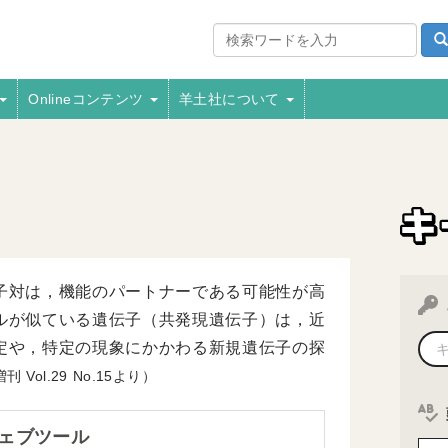
Onlineコンテンツ
羊土社について
子対は，機能のパートナーである可能性が高
ルが似ている遺伝子（共発現遺伝子）は，近
定や，特定の現象にかかわる新規遺伝子の探
増刊
29
15より）
ェブツール