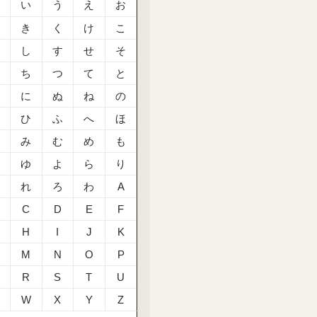
あ
い
う
え
お
か
き
く
け
こ
さ
し
す
せ
そ
た
ち
つ
て
と
な
に
ぬ
ね
の
は
ひ
ふ
へ
ほ
ま
み
む
め
も
や
ゆ
よ
ら
り
る
れ
ろ
わ
A
C
D
E
F
H
I
J
K
M
N
O
P
R
S
T
U
W
X
Y
Z