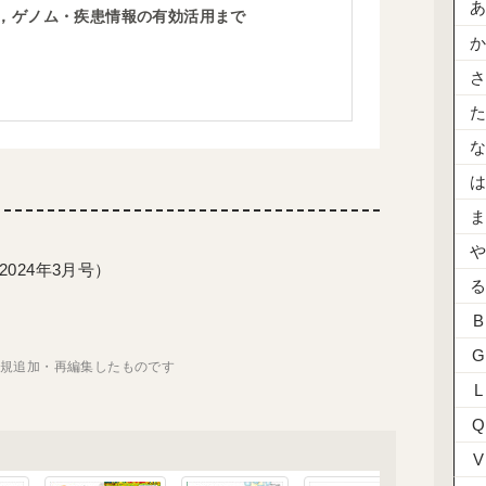
，ゲノム・疾患情報の有効活用まで
024年3月号）
B
G
新規追加・再編集したものです
L
Q
V