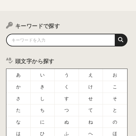
キーワードで探す
頭文字から探す
あ
い
う
え
お
か
き
く
け
こ
さ
し
す
せ
そ
た
ち
つ
て
と
な
に
ぬ
ね
の
は
ひ
ふ
へ
ほ