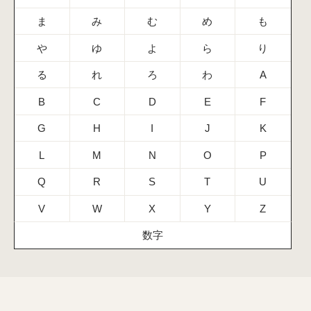
ま
み
む
め
も
や
ゆ
よ
ら
り
る
れ
ろ
わ
A
B
C
D
E
F
G
H
I
J
K
L
M
N
O
P
Q
R
S
T
U
V
W
X
Y
Z
数字