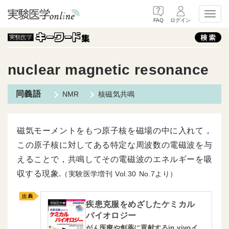
Toggl
FAQ
ログイン
nuclear magnetic resonance
NMR
核磁気共鳴
磁気モーメントをもつ原子核を磁場の中に入れて，
この原子核に対してある特定な周波数の電磁波を与
えることで，共鳴してその電磁波のエネルギーを吸
収する現象.
（実験医学増刊
30
7より）
疾患克服をめざしたケミカル
バイオロジー
がん医療や創薬に貢献するin vivoイ