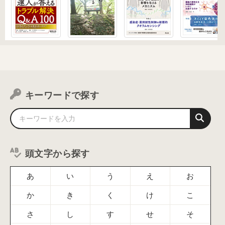
キーワードで探す
頭文字から探す
あ
い
う
え
お
か
き
く
け
こ
さ
し
す
せ
そ