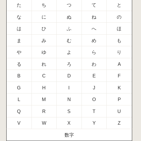
た
ち
つ
て
と
な
に
ぬ
ね
の
は
ひ
ふ
へ
ほ
ま
み
む
め
も
や
ゆ
よ
ら
り
る
れ
ろ
わ
A
B
C
D
E
F
G
H
I
J
K
L
M
N
O
P
Q
R
S
T
U
V
W
X
Y
Z
数字