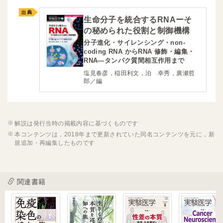
生命分子を統合するRNAーそ
の秘められた役割と制御機構
分子進化・サイレンシング・non-
coding RNA からRNA 修飾・編集・
RNA―タンパク質間相互作用まで
塩見春彦，稲田利文，泊 幸秀，廣瀬哲
郎／編
解説は発行当時の掲載内容に基づくものです
本コンテンツは，2018年まで更新されていた同名コンテンツを元に，新
規追加・再編集したものです
関連書籍