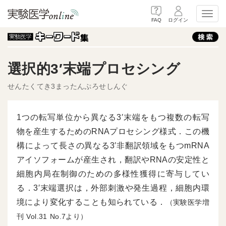
Toggl
FAQ
ログイン
選択的3′末端プロセシング
せんたくてき3まったんぷろせしんぐ
1つの転写単位から異なる3′末端をもつ複数の転写
物を産生するためのRNAプロセシング様式．この機
構によって長さの異なる3′非翻訳領域をもつmRNA
アイソフォームが産生され，翻訳やRNAの安定性と
細胞内局在制御のための多様性獲得に寄与してい
る．3′末端選択は，外部刺激や発生過程，細胞内環
境により変化することも知られている．
（実験医学増
刊
31
7より）