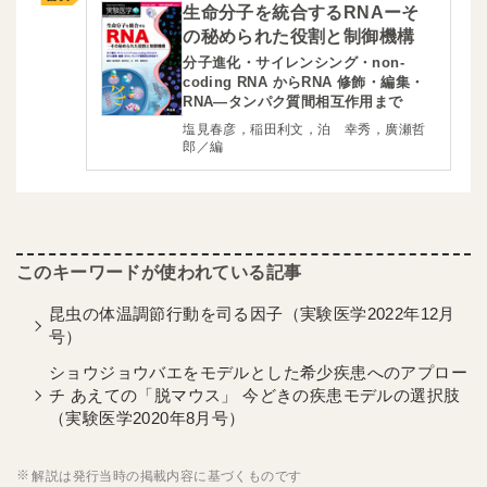
生命分子を統合するRNAーそ
の秘められた役割と制御機構
分子進化・サイレンシング・non-
coding RNA からRNA 修飾・編集・
RNA―タンパク質間相互作用まで
塩見春彦，稲田利文，泊 幸秀，廣瀬哲
郎／編
昆虫の体温調節行動を司る因子（実験医学2022年12月
号）
ショウジョウバエをモデルとした希少疾患へのアプロー
チ あえての「脱マウス」 今どきの疾患モデルの選択肢
（実験医学2020年8月号）
解説は発行当時の掲載内容に基づくものです