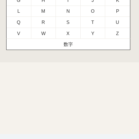
G
H
I
J
K
L
M
N
O
P
Q
R
S
T
U
V
W
X
Y
Z
数字