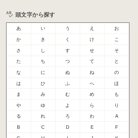
頭文字から探す
あ
い
う
え
お
か
き
く
け
こ
さ
し
す
せ
そ
た
ち
つ
て
と
な
に
ぬ
ね
の
は
ひ
ふ
へ
ほ
ま
み
む
め
も
や
ゆ
よ
ら
り
る
れ
ろ
わ
A
B
C
D
E
F