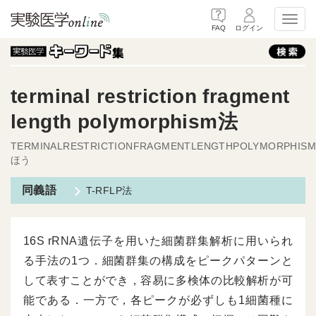
Toggl
FAQ
ログイン
terminal restriction fragment
length polymorphism法
TERMINALRESTRICTIONFRAGMENTLENGTHPOLYMORPHISM
ほう
T-RFLP法
16S rRNA遺伝子を用いた細菌群集解析に用いられ
る手法の1つ．細菌群集の構成をピークパターンと
して表すことができ，容易に多検体の比較解析が可
能である．一方で，各ピークが必ずしも1細菌種に