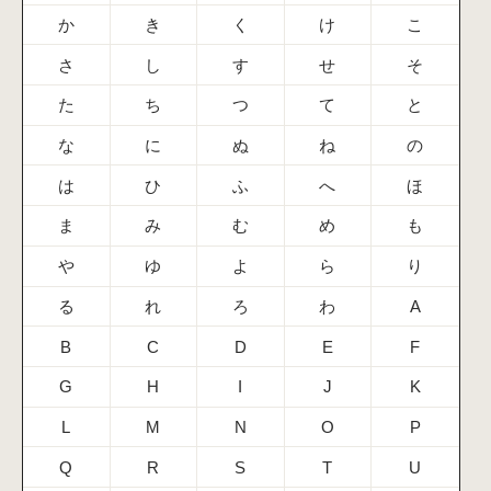
か
き
く
け
こ
さ
し
す
せ
そ
た
ち
つ
て
と
な
に
ぬ
ね
の
は
ひ
ふ
へ
ほ
ま
み
む
め
も
や
ゆ
よ
ら
り
る
れ
ろ
わ
A
B
C
D
E
F
G
H
I
J
K
L
M
N
O
P
Q
R
S
T
U