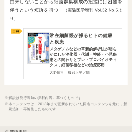
由来しないことから細菌群集構成の把握には困難を
伴うという短所を持つ．
（実験医学増刊
32
5よ
り）
常在細菌叢が操るヒトの健康
と疾患
メタゲノムなどの革新的解析法が明ら
かにした消化器・代謝・神経・小児疾
患との関わりとプレ・プロバイオティ
クス，細菌移植などの治療応用
大野博司，服部正平／編
解説は発行当時の掲載内容に基づくものです
本コンテンツは，2018年まで更新されていた同名コンテンツを元に，新
規追加・再編集したものです