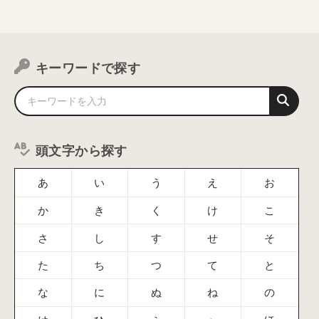
キーワードで探す
頭文字から探す
あ
い
う
え
お
か
き
く
け
こ
さ
し
す
せ
そ
た
ち
つ
て
と
な
に
ぬ
ね
の