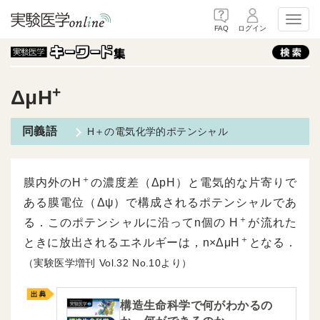
Toggl
FAQ
ログイン
+
ΔμH
H＋の電気化学的ポテンシャル
＋
膜内外のH
の濃度差（ΔpH）と電気的な片寄りで
ある膜電位（Δψ）で構成されるポテンシャルであ
＋
る．このポテンシャルに沿ってn個の H
が流れた
＋
ときに放出されるエネルギーは，n×ΔμH
となる．
（実験医学増刊
32
10より）
構造生命科学で何がわかるの