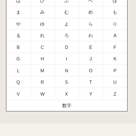
は
ひ
ふ
へ
ほ
ま
み
む
め
も
や
ゆ
よ
ら
り
る
れ
ろ
わ
A
B
C
D
E
F
G
H
I
J
K
L
M
N
O
P
Q
R
S
T
U
V
W
X
Y
Z
数字