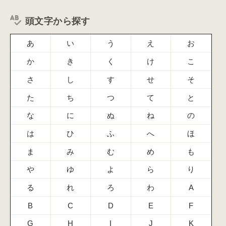
頭文字から探す
あ
い
う
え
お
か
き
く
け
こ
さ
し
す
せ
そ
た
ち
つ
て
と
な
に
ぬ
ね
の
は
ひ
ふ
へ
ほ
ま
み
む
め
も
や
ゆ
よ
ら
り
る
れ
ろ
わ
A
B
C
D
E
F
G
H
I
J
K