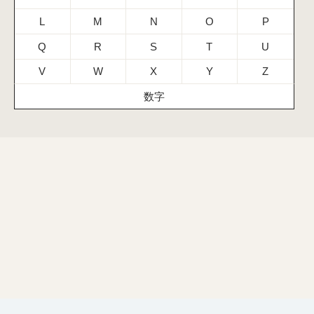
L
M
N
O
P
Q
R
S
T
U
V
W
X
Y
Z
数字