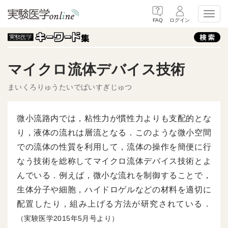
Toggl
FAQ
ログイン
マイクロ流体デバイス技術
まいくろりゅうたいでばいすぎじゅつ
微小流路内では，粘性力が慣性力よりも支配的とな
り，液体の流れは層流となる．このような微小空間
での流体の性質を利用して，流体の操作を簡便に行
なう技術を総称してマイクロ流体デバイス技術とよ
んでいる．例えば，微小な流れを制御することで，
生体分子や細胞，ハイドロゲルなどの材料を適切に
配置したり，組み上げる方法が研究されている．
（実験医学2015年5月号より）