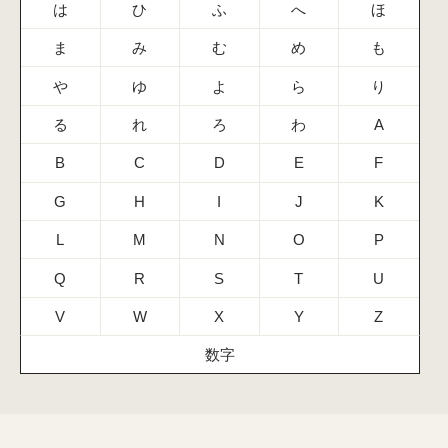
は
ひ
ふ
へ
ほ
ま
み
む
め
も
や
ゆ
よ
ら
り
る
れ
ろ
わ
A
B
C
D
E
F
G
H
I
J
K
L
M
N
O
P
Q
R
S
T
U
V
W
X
Y
Z
数字