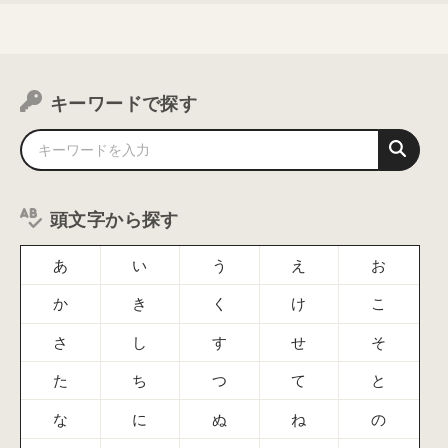
キーワードで探す
頭文字から探す
あ
い
う
え
お
か
き
く
け
こ
さ
し
す
せ
そ
た
ち
つ
て
と
な
に
ぬ
ね
の