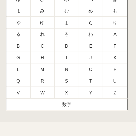
ま
み
む
め
も
や
ゆ
よ
ら
り
る
れ
ろ
わ
A
B
C
D
E
F
G
H
I
J
K
L
M
N
O
P
Q
R
S
T
U
V
W
X
Y
Z
数字