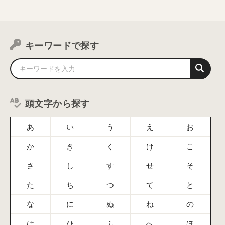
キーワードで探す
頭文字から探す
あ
い
う
え
お
か
き
く
け
こ
さ
し
す
せ
そ
た
ち
つ
て
と
な
に
ぬ
ね
の
は
ひ
ふ
へ
ほ