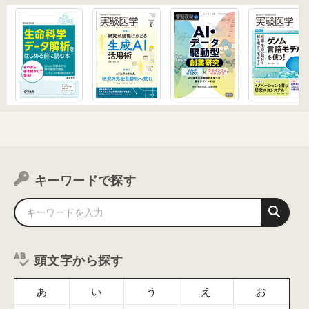
キーワードで探す
頭文字から探す
あ
い
う
え
お