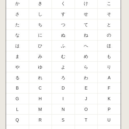
か
き
く
け
こ
さ
し
す
せ
そ
た
ち
つ
て
と
な
に
ぬ
ね
の
は
ひ
ふ
へ
ほ
ま
み
む
め
も
や
ゆ
よ
ら
り
る
れ
ろ
わ
A
B
C
D
E
F
G
H
I
J
K
L
M
N
O
P
Q
R
S
T
U