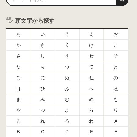
頭文字から探す
あ
い
う
え
お
か
き
く
け
こ
さ
し
す
せ
そ
た
ち
つ
て
と
な
に
ぬ
ね
の
は
ひ
ふ
へ
ほ
ま
み
む
め
も
や
ゆ
よ
ら
り
る
れ
ろ
わ
A
B
C
D
E
F