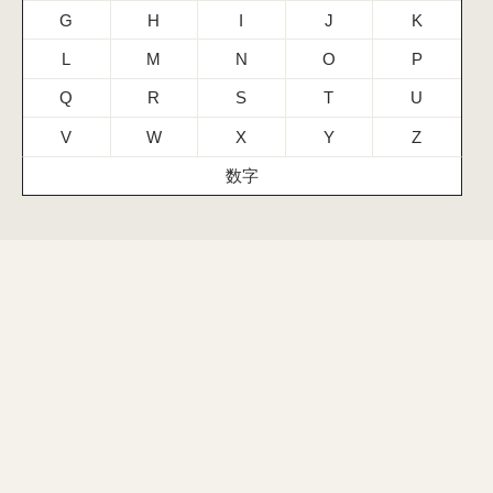
G
H
I
J
K
L
M
N
O
P
Q
R
S
T
U
V
W
X
Y
Z
数字