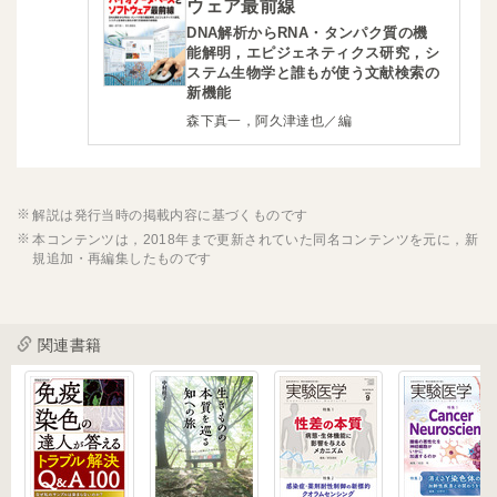
ウェア最前線
DNA解析からRNA・タンパク質の機
能解明，エピジェネティクス研究，シ
ステム生物学と誰もが使う文献検索の
新機能
森下真一，阿久津達也／編
解説は発行当時の掲載内容に基づくものです
本コンテンツは，2018年まで更新されていた同名コンテンツを元に，新
規追加・再編集したものです
関連書籍