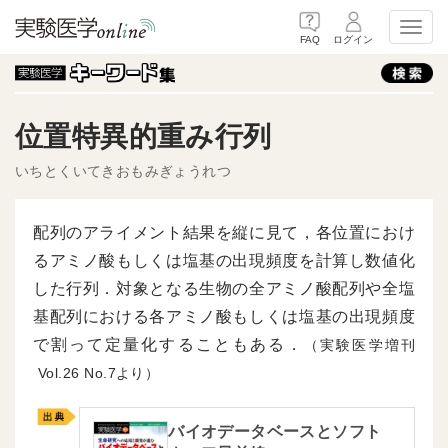
Toggl
FAQ
ログイン
位置特異的重み行列
いちとくいてきおもみぎょうれつ
配列のアライメント結果を縦に見て，各位置におけ
るアミノ酸もしくは塩基の出現頻度を計算し数値化
した行列．対象となる生物の全アミノ酸配列や全塩
基配列における各アミノ酸もしくは塩基の出現頻度
で割って定量化することもある．
（実験医学増刊
26
7より）
バイオデータベースとソフト