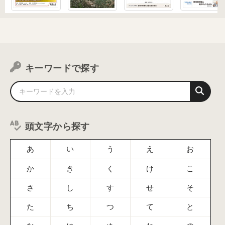
キーワードで探す
頭文字から探す
あ
い
う
え
お
か
き
く
け
こ
さ
し
す
せ
そ
た
ち
つ
て
と