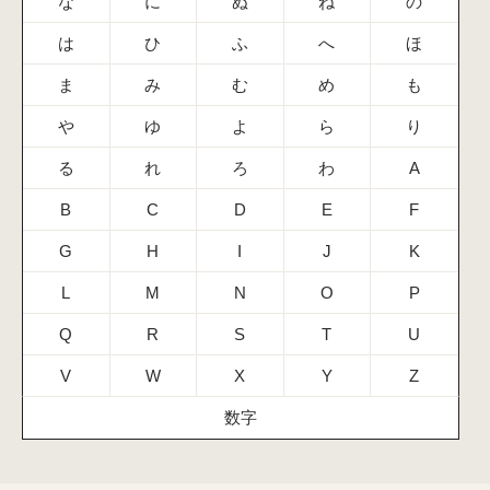
な
に
ぬ
ね
の
は
ひ
ふ
へ
ほ
ま
み
む
め
も
や
ゆ
よ
ら
り
る
れ
ろ
わ
A
B
C
D
E
F
G
H
I
J
K
L
M
N
O
P
Q
R
S
T
U
V
W
X
Y
Z
数字