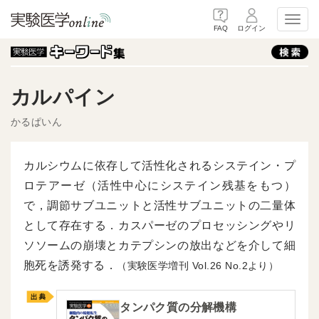
Toggl
FAQ
ログイン
カルパイン
かるぱいん
カルシウムに依存して活性化されるシステイン・プ
ロテアーゼ（活性中心にシステイン残基をもつ）
で，調節サブユニットと活性サブユニットの二量体
として存在する．カスパーゼのプロセッシングやリ
ソソームの崩壊とカテプシンの放出などを介して細
胞死を誘発する．
（実験医学増刊
26
2より）
タンパク質の分解機構