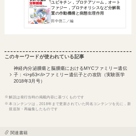
ユビキチン，プロテアソーム，オート
ファジー，プロテオリシスなど分解装
置の作動機構と病態生理作用
田中啓二／編
神経内分泌腫瘍と脳腫瘍におけるMYCファミリー遺伝
子：<i>p53</i>ファミリー遺伝子との攻防（実験医学
2018年3月号）
解説は発行当時の掲載内容に基づくものです
本コンテンツは，2018年まで更新されていた同名コンテンツを元に，新
規追加・再編集したものです
関連書籍