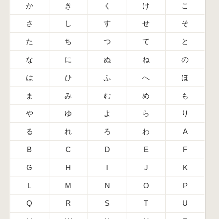
か
き
く
け
こ
さ
し
す
せ
そ
た
ち
つ
て
と
な
に
ぬ
ね
の
は
ひ
ふ
へ
ほ
ま
み
む
め
も
や
ゆ
よ
ら
り
る
れ
ろ
わ
A
B
C
D
E
F
G
H
I
J
K
L
M
N
O
P
Q
R
S
T
U