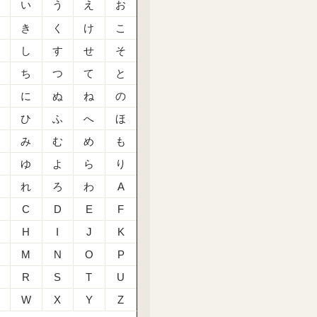
あ
い
う
え
お
か
き
く
け
こ
さ
し
す
せ
そ
た
ち
つ
て
と
な
に
ぬ
ね
の
は
ひ
ふ
へ
ほ
ま
み
む
め
も
や
ゆ
よ
ら
り
る
れ
ろ
わ
A
C
D
E
F
H
I
J
K
M
N
O
P
R
S
T
U
W
X
Y
Z