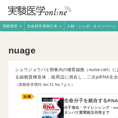
実験医学
生命科学系単行本
人材・シンポ・キャンペーン
nuage
ショウジョウバエ卵巣内の哺育細胞（nurse cell
る細胞質構造体．核周辺に局在し，二次piRNA生
（実験医学増刊
31
7より）
生命分子を統合するRN
分子進化・サイレンシング・non-
タンパク質間相互作用まで