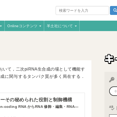
Onlineコンテンツ
羊土社について
）において，二次piRNA生合成の場として機能す
合成に関与するタンパク質が多く局在する．
Aーその秘められた役割と制御機構
coding RNA からRNA 修飾・編集・RNA―