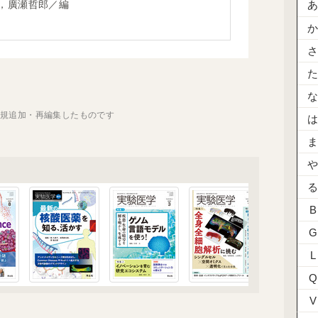
，廣瀬哲郎／編
新規追加・再編集したものです
B
G
L
Q
V