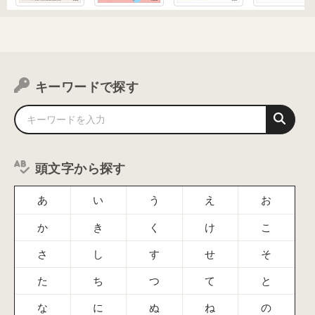
キーワードで探す
頭文字から探す
あ
い
う
え
お
か
き
く
け
こ
さ
し
す
せ
そ
た
ち
つ
て
と
な
に
ぬ
ね
の