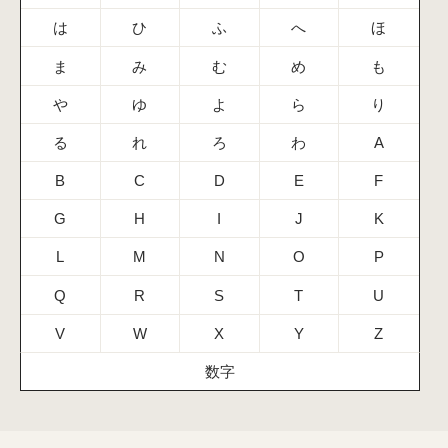
は
ひ
ふ
へ
ほ
ま
み
む
め
も
や
ゆ
よ
ら
り
る
れ
ろ
わ
A
B
C
D
E
F
G
H
I
J
K
L
M
N
O
P
Q
R
S
T
U
V
W
X
Y
Z
数字