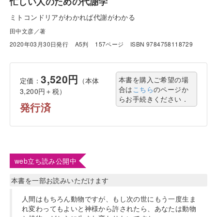
忙しい人のための代謝学
ミトコンドリアがわかれば代謝がわかる
田中文彦／著
2020年03月30日発行
A5判
157ページ
ISBN 9784758118729
3,520円
本書を購入ご希望の場
定価：
（本体
合は
こちら
のページか
3,200円＋税）
らお手続きください．
発行済
web立ち読み公開中
本書を一部お読みいただけます
人間はもちろん動物ですが、もし次の世にもう一度生ま
れ変わってもよいと神様から許されたら、あなたは動物