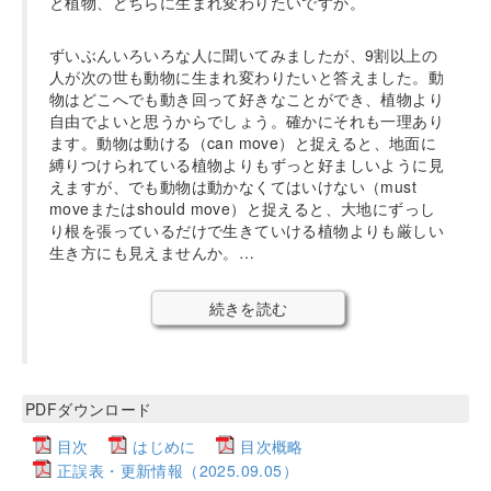
と植物、どちらに生まれ変わりたいですか。
ずいぶんいろいろな人に聞いてみましたが、9割以上の
人が次の世も動物に生まれ変わりたいと答えました。動
物はどこへでも動き回って好きなことができ、植物より
自由でよいと思うからでしょう。確かにそれも一理あり
ます。動物は動ける（can move）と捉えると、地面に
縛りつけられている植物よりもずっと好ましいように見
えますが、でも動物は動かなくてはいけない（must
moveまたはshould move）と捉えると、大地にずっし
り根を張っているだけで生きていける植物よりも厳しい
生き方にも見えませんか。…
続きを読む
PDFダウンロード
目次
はじめに
目次概略
正誤表・更新情報（2025.09.05）