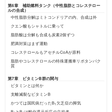
第6章 補助燃料タンク（中性脂肪とコレステロー
ルの合成）
中性脂肪分解はミトコンドリアの内、合成は外
クエン酸もシャトルに乗って
脂肪酸は分解も合成も炭素2個ずつ
肥満対策はまず運動
コレステロールもアセチルCoAが原料
脂肪やコレステロールの特殊運搬車リポタンパク
質
第7章 ビタミンB群の関与
ビタミンとは何か
支離滅裂なビタミンB
かつては国民病だったB
欠乏症の脚気
1
B
とB
は酸化還元反応の立役者