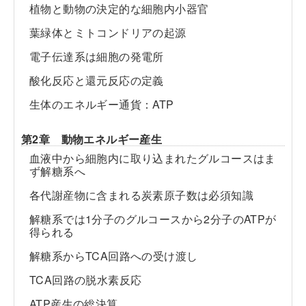
植物と動物の決定的な細胞内小器官
葉緑体とミトコンドリアの起源
電子伝達系は細胞の発電所
酸化反応と還元反応の定義
生体のエネルギー通貨：ATP
第2章 動物エネルギー産生
血液中から細胞内に取り込まれたグルコースはま
ず解糖系へ
各代謝産物に含まれる炭素原子数は必須知識
解糖系では1分子のグルコースから2分子のATPが
得られる
解糖系からTCA回路への受け渡し
TCA回路の脱水素反応
ATP産生の総決算