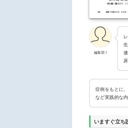
編集部 I
症例をもとに
など実践的な
いますぐ立ち