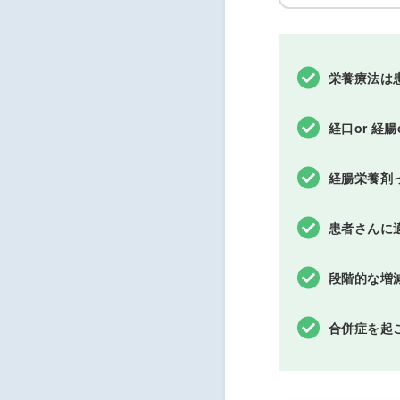
栄養療法は
経口or 経
経腸栄養剤
患者さんに
段階的な増
合併症を起