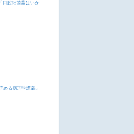
『口腔細菌叢はいか
読める病理学講義』