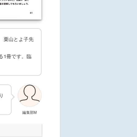
、栗山とよ子先
る1冊です。臨
り
編集部M