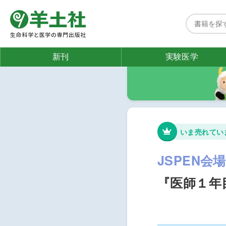
新刊
実験医学
いま売れてい
JSPEN会
『医師１年