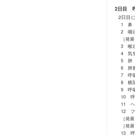
2日目 
2日目
1 鼻
2 咽
［発展
3 喉
4 気
5 肺
6 肺
7 呼
8 横
9 呼
10 
11 
12 
［発展
［発展
13 