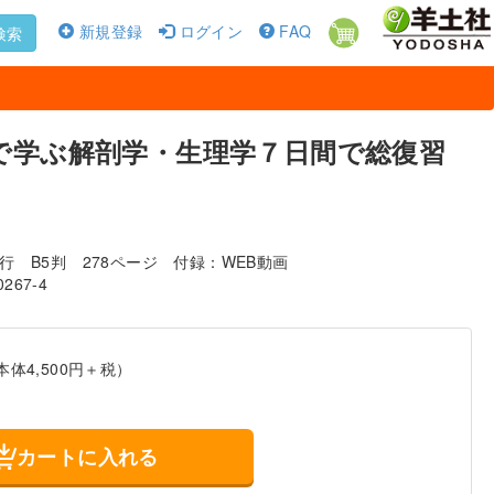
新規登録
ログイン
FAQ
検索
で学ぶ解剖学・生理学７日間で総復習
発行
B5判
278ページ
付録：WEB動画
0267-4
本体4,500円＋税）
カートに入れる