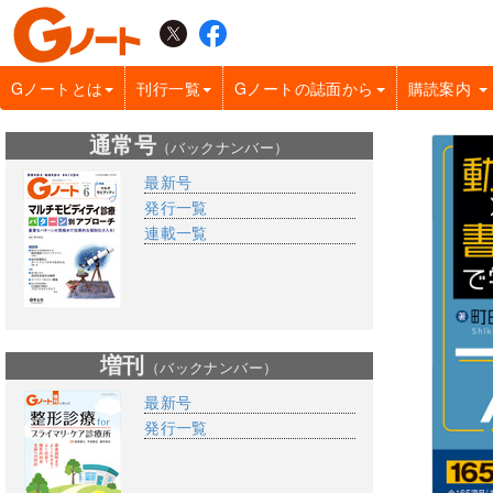
Gノートとは
刊行一覧
Gノートの誌面から
購読案内
通常号
（バックナンバー）
最新号
発行一覧
連載一覧
増刊
（バックナンバー）
最新号
発行一覧