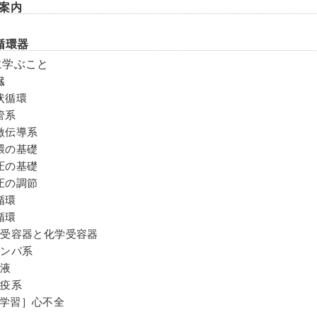
案内
循環器
に学ぶこと
臓
状循環
管系
激伝導系
環の基礎
圧の基礎
圧の調節
循環
循環
圧受容器と化学受容器
リンパ系
血液
免疫系
学習］心不全