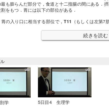
の最も膨らんだ部分で，食道と十二指腸の間にある．
摂
役割をもつ．胃には以下の部位がある．
：胃の入り口に相当する部位で，
T11
（もしくは左第7
続きを読む
プル
5日目4 生理学
解剖学