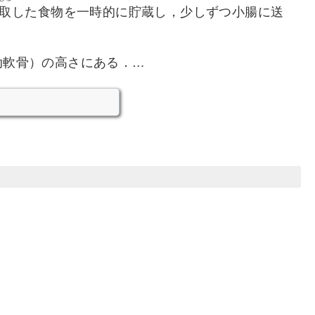
取
した食物を一時的に貯蔵し，少しずつ小腸に送
肋軟骨）の高さにある．…