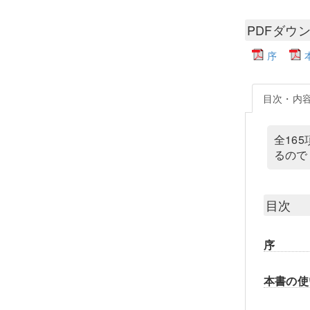
PDFダウ
序
目次・内
全16
るので
目次
序
本書の使