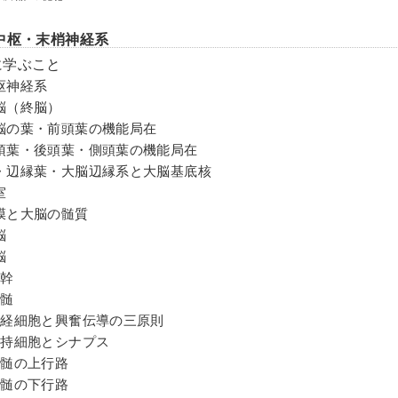
中枢・末梢神経系
に学ぶこと
枢神経系
脳（終脳）
脳の葉・前頭葉の機能局在
頂葉・後頭葉・側頭葉の機能局在
・辺縁葉・大脳辺縁系と大脳基底核
室
膜と大脳の髄質
脳
脳
脳幹
脊髄
神経細胞と興奮伝導の三原則
支持細胞とシナプス
脊髄の上行路
脊髄の下行路