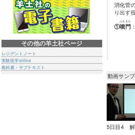
消化管
り出す
ふんもん
①
噴門
その他の羊土社ページ
レジデントノート
実験医学online
教科書・サブテキスト
動画サン
5日目4 