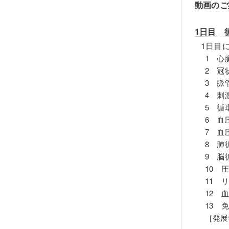
動画のご
1日目 
1日目
1 心
2 冠
3 脈
4 刺
5 循
6 血
7 血
8 肺
9 脳
10 
11 
12 
13 
［発展