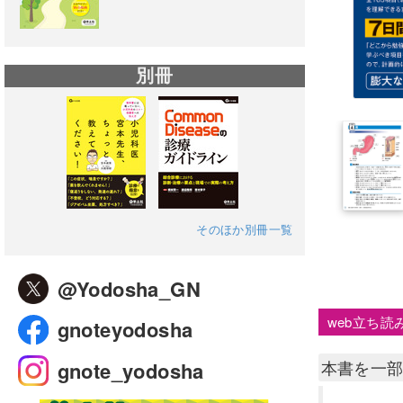
別冊
そのほか別冊一覧
@Yodosha_GN
web立ち読
gnoteyodosha
本書を一
gnote_yodosha