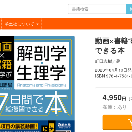
羊土社について
動画×書籍
できる本
町田志樹／著
2023年04月10日
ISBN 978-4-7581-
4,950
円
（
在庫：あり