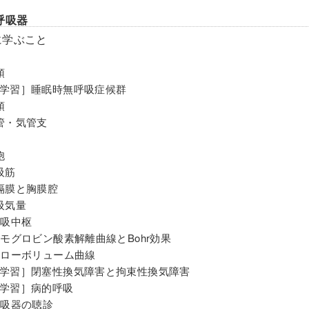
呼吸器
に学ぶこと
頭
学習］睡眠時無呼吸症候群
頭
管・気管支
胞
吸筋
隔膜と胸膜腔
吸気量
呼吸中枢
ヘモグロビン酸素解離曲線とBohr効果
フローボリューム曲線
学習］閉塞性換気障害と拘束性換気障害
学習］病的呼吸
呼吸器の聴診