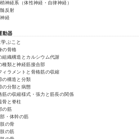
末梢神経系（体性神経・自律神経）
脊髄反射
脳神経
運動器
に学ぶこと
身の骨格
の組織構造とカルシウム代謝
の種類と神経筋接合部
フィラメントと骨格筋の収縮
節の構造と分類
節の分類と病態
格筋の収縮様式・張力と筋長の関係
蓋骨と脊柱
部の筋
頸部・体幹の筋
上肢の骨
上肢の筋
下肢の骨