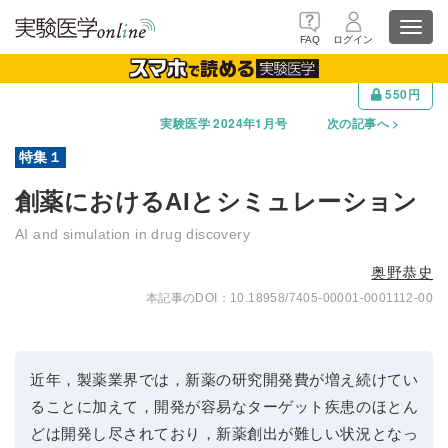
Toggl
FAQ
ログイン
navig
550円
実験医学 2024年1月号
次の記事へ
創薬におけるAIとシミュレーション
AI and simulation in drug discovery
奥野恭史
10.18958/7405-00001-0001112-00
近年，製薬業界では，新薬の研究開発費が増え続けてい
ることに加えて，開発が容易なターゲット疾患のほとん
どは開発し尽されており，新薬創出が難しい状況となっ