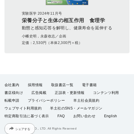
実験医学 2024年11月号
栄養分子と生体の相互作用 食理学
動態と感知応答を解明し、健康寿命を延伸する
小幡史明，永森收志／企画
定価：
2,530
円（本体2,300円＋税）
会社案内
採用情報
取扱書店一覧
電子書籍
書店様向け
広告掲載
正誤表・更新情報
コンテンツ利用
転載申請
プライバシーポリシー
羊土社会員規約
ウェブサイト利用規約
羊土社のSNS・メールマガジン
特定商取引法に基づく表示
FAQ
お問い合わせ
English
シェアする
©2026 YODOSHA CO., LTD. All Rights Reserved