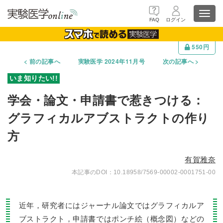
Toggl
FAQ
ログイン
navig
550円
前の記事へ
実験医学 2024年11月号
次の記事へ
学会・論文・申請書で惹きつける：
グラフィカルアブストラクトの作り
方
有賀雅奈
10.18958/7569-00002-0001751-00
近年，研究者にはジャーナル論文ではグラフィカルア
ブストラクト，申請書ではポンチ絵（概念図）などの