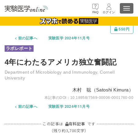
Toggl
FAQ
ログイン
navig
550円
前の記事へ
実験医学 2024年11月号
4年にわたるアメリカ独立奮闘記
Department of Microbiology and Immunology, Cornell
University
木村 聡（Satoshi Kimura）
10.18958/7569-00006-0001760-00
前の記事へ
実験医学 2024年11月号
この記事は
有料記事
です
（残り約3,700文字）