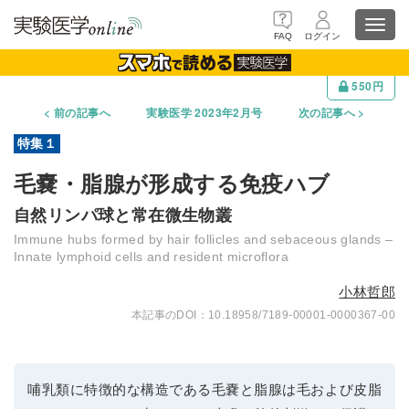
Toggl
FAQ
ログイン
navig
550円
前の記事へ
実験医学 2023年2月号
次の記事へ
毛嚢・脂腺が形成する免疫ハブ
自然リンパ球と常在微生物叢
Immune hubs formed by hair follicles and sebaceous glands –
Innate lymphoid cells and resident microflora
小林哲郎
10.18958/7189-00001-0000367-00
哺乳類に特徴的な構造である毛嚢と脂腺は毛および皮脂