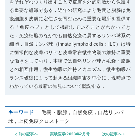
をそれぞれつくり出すことで皮膚を外的刺激から保護す
る重要な組織である．近年の研究により毛嚢と脂腺は免
疫細胞を皮膚に定住させ育むために重要な場所を提供す
る「免疫ハブ」として機能していることがわかってき
た．免疫細胞のなかでも自然免疫に属するリンパ球系の
細胞，自然リンパ球（innate lymphoid cells：ILC）は特
に恒常的な皮膚バリアと皮膚常在微生物叢の維持に重要
な働きをしており，本稿では自然リンパ球と毛嚢・脂腺
との相互作用，微生物叢の維持メカニズム，微生物叢バ
ランス破綻によって起きる組織障害を中心に，現時点で
わかっている最新の知見について概説する．
毛嚢・脂腺，自然免疫，自然リンパ
球，上皮免疫クロストーク
前の記事へ
実験医学 2023年2月号
次の記事へ